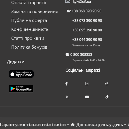
kyiv@ufl.ua
Оплата і гарантії
Заміна та повернення
☎
+38 068 390 90 90
Публічна оферта
+38 073 390 90 90
Конфіденційність
+38 095 390 90 90
Статті про квіти
+38 044 390 90 90
Замовлення по Києву
Політика бонусів
☎
0 800 308353
Додатки
Гаряча лінія 8:00 - 20:00
Соціальні мережі
рантуємо тільки свіжі квіти • 🔥 Доставка день-у-день • ⚡ 