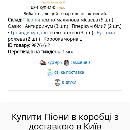
5
⭐
⭐
⭐
⭐
⭐
Вже купили:
1 чол.
Вибачте, але цей товар вже не активний.
Склад:
Півонія
темно-малинова місцева (5 шт.) ·
Оазис · Антирринум (3 шт.) · Гіперікум білий (2 шт.)
·
Троянди кущові
світло-рожеві (3 шт.) ·
Еустома
рожева (2 шт.) · Коробка чорна L
ID товару:
9876-6-2
Переглядів на тиждень:
1 чол.
кур'єр /
самовивіз
свіжа поставка
відгуки
Купити Піони в коробці з
доставкою в Київ