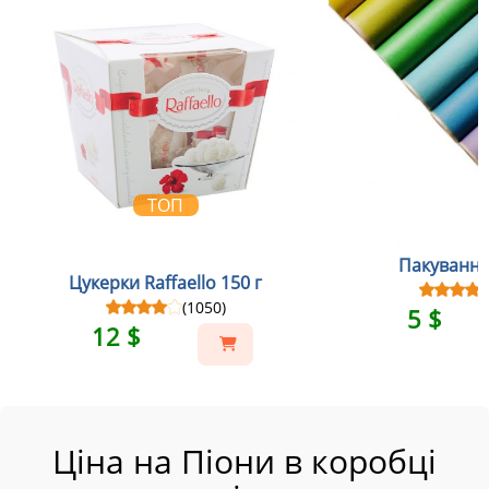
ТОП
Пакування
Цукерки Raffaello 150 г
(1050)
5 $
12 $
Ціна на Піони в коробці