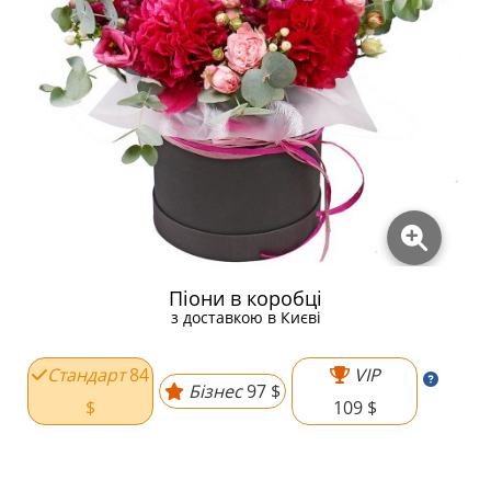
Піони в коробці
з доставкою в Києві
Стандарт
84
VIP
Бізнес
97 $
$
109 $