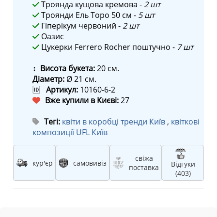
Троянда кущова кремова -
2 шт
Троянди Ель Торо 50 см -
5 шт
Гіперікум червоний -
2 шт
Оазис
Цукерки Ferrero Rocher поштучно -
7 шт
↕ Висота букета:
20 см.
Діаметр:
Ø 21 см.
🆔
Артикул:
10160-6-2
Вже купили в Києві:
27
Тегі:
квіти в коробці тренди Київ
,
квіткові
композиції UFL Київ
свіжа
кур'єр
самовивіз
Відгуки
поставка
(403)