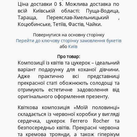
Ціна доставки 0 $. Можлива доставка по
всій Київській області:
Пуща-Водица,
Тараща, Переяслав-Хмельницький ,
Коцюбинське, Тетіїв, Фастів, Чайки.
Повернутися на основну сторінку
Перейти до ключову сторінку замовлення букетів
або
Київ
Про товар:
Композиції із квітів та цукерок – ідеальний
варіант подарунку для коханої дівчини.
Адже практично всі представниці
прекрасної статі обожнюють солодощі та
отримують естетичне задоволення від
оригінального оформлення презенту.
Квіткова композиція «Моїй половинці»
складається із червоної коробки у вигляді
сердечка, цукерок Ferrero Rocher та
безпосередньо квітів. Прекрасні червона
та кремова троянди, а також гіперікум