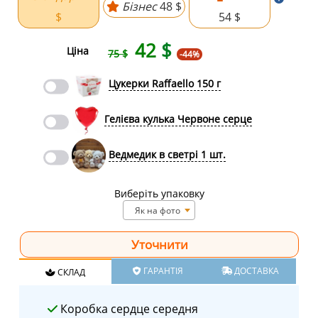
Бізнес
48 $
$
54 $
42
$
Ціна
75 $
-44%
Цукерки Raffaello 150 г
Гелієва кулька Червоне серце
Ведмедик в светрі 1 шт.
Виберіть упаковку
Як на фото
ГАРАНТІЯ
ДОСТАВКА
СКЛАД
Коробка сердце середня