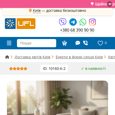
💐 Щойно отримали с
×
Київ
—
доставка безкоштовно
+380 68 390 90 90
0
Доставка квітів Київ
Букети в формі серця Київ
Кві
ID: 10160-6-2
✓ в наявності