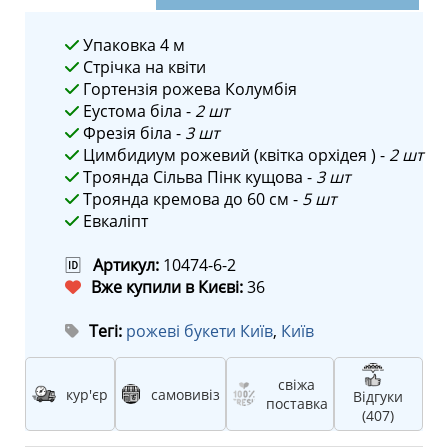
Упаковка 4 м
Стрічка на квіти
Гортензія рожева Колумбія
Еустома біла -
2 шт
Фрезія біла -
3 шт
Цимбидиум рожевий (квітка орхідея ) -
2 шт
Троянда Сільва Пінк кущова -
3 шт
Троянда кремова до 60 см -
5 шт
Евкаліпт
🆔
Артикул:
10474-6-2
Вже купили в Києві:
36
Тегі:
рожеві букети Київ
,
Київ
свіжа
кур'єр
самовивіз
Відгуки
поставка
(407)