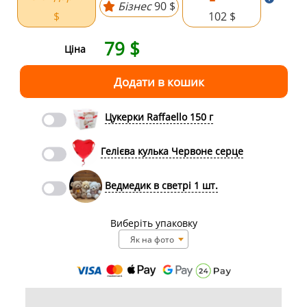
Бізнес
90 $
$
102 $
79
$
Ціна
Цукерки Raffaello 150 г
Гелієва кулька Червоне серце
Ведмедик в светрі 1 шт.
Виберіть упаковку
Як на фото