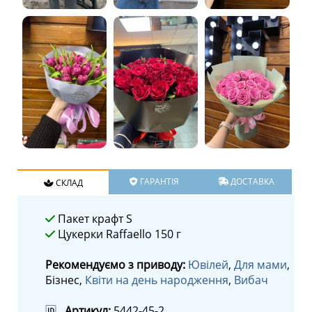
ГАРАНТІЯ
ДОСТАВКА
СКЛАД
Пакет крафт S
Цукерки Raffaello 150 г
Рекомендуємо з приводу:
Ювілей
,
Для мами
,
Бізнес,
Квіти на день народження
,
Вибач
🆔
Артикул:
5442-45-2