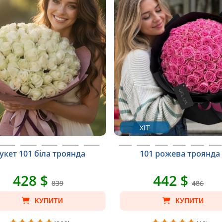
ХІТ
укет 101 біла троянда
101 рожева троянда
428 $
442 $
839
486
КУПИТИ
КУПИТИ