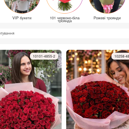
VIP букети
101 червоно-біла
Рожеві троянди
троянда
тування
10101-4855-2
10258-4