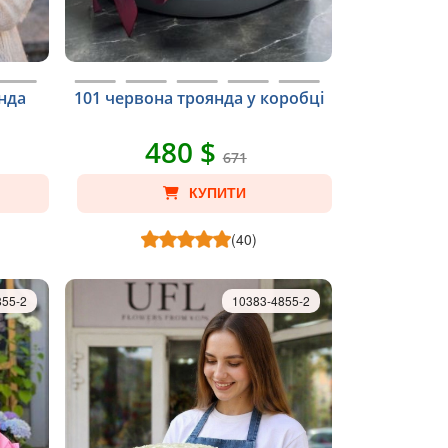
янда
101 червона троянда у коробці
480 $
671
КУПИТИ
(40)
855-2
10383-4855-2