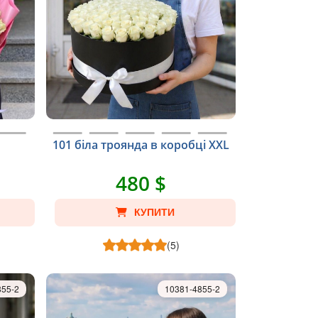
101 біла троянда в коробці XXL
480 $
КУПИТИ
(5)
855-2
10381-4855-2