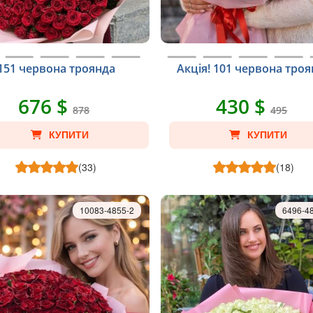
151 червона троянда
Акція! 101 червона тро
676 $
430 $
878
495
КУПИТИ
КУПИТИ
(33)
(18)
10083-4855-2
6496-4