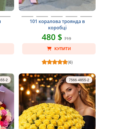
я
101 коралова троянда в
коробці
480 $
719
КУПИТИ
(6)
855-2
7566-4855-2