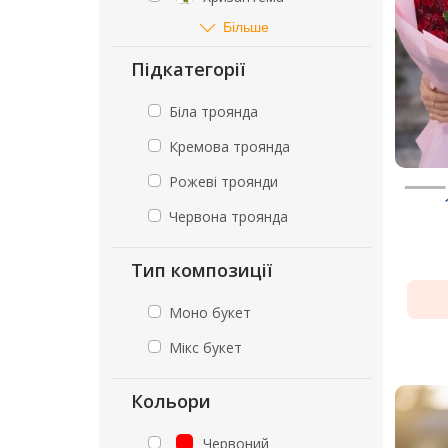
Більше
Підкатегорії
Біла троянда
Кремова троянда
Рожеві троянди
Червона троянда
Тип композиції
Моно букет
Мікс букет
Кольори
Червоний