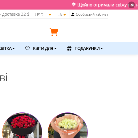
 Щойно отримали свіжу поставку. Подаруйте квіти та емоції, д
×
 доставка
32 $
USD
UA
Особистий кабінет
ВІТКА
КВІТИ ДЛЯ
ПОДАРУНКИ
ві