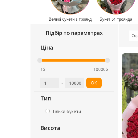
Великі букети з троянд
Букет 51 троянда
Підбір по параметрах
Сор
Ціна
1$
10000$
-
ОК
Тип
Тільки букети
Висота