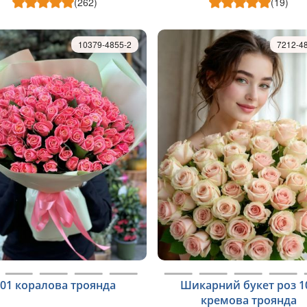
(262)
(19)
10379-4855-2
7212-4
101 коралова троянда
Шикарний букет роз 1
кремова троянда