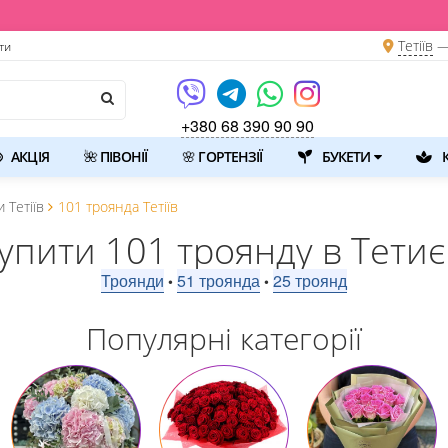

Тетіїв
—
ти
+380 68 390 90 90
АКЦІЯ
🌺 ПІВОНІЇ
🌸 ГОРТЕНЗІЇ
БУКЕТИ
К
 Тетіїв
101 троянда Тетіїв
упити 101 троянду в Тетиє
Троянди
51 троянда
25 троянд
•
•
Популярні категорії