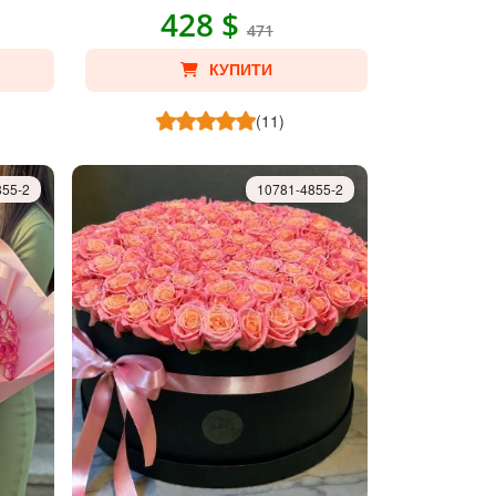
428 $
471
КУПИТИ
(11)
855-2
10781-4855-2