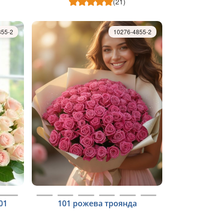
(21)
855-2
10276-4855-2
01
101 рожева троянда