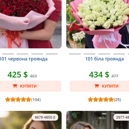
101 червона троянда
101 біла троянда
425 $
434 $
463
477
КУПИТИ
КУПИТИ
(104)
(25)
9679-4855-2
2977-4