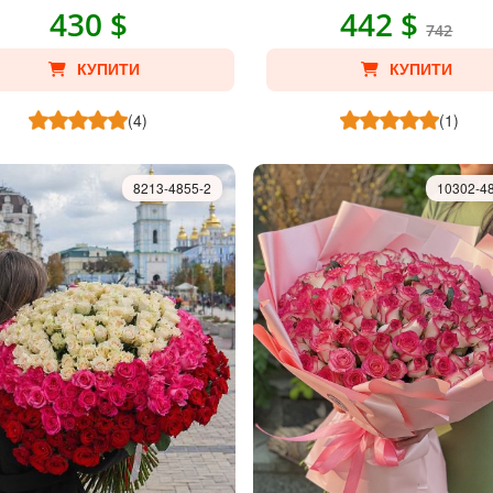
430 $
442 $
742
КУПИТИ
КУПИТИ
(4)
(1)
8213-4855-2
10302-4