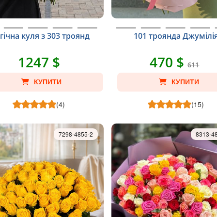
гічна куля з 303 троянд
101 троянда Джумілі
1247 $
470 $
611
КУПИТИ
КУПИТИ
(4)
(15)
7298-4855-2
8313-4