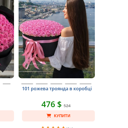
101 рожева троянда в коробці
476 $
524
КУПИТИ