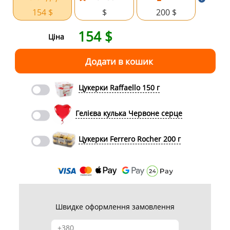
154 $
$
200 $
154
$
Ціна
Цукерки Raffaello 150 г
Гелієва кулька Червоне серце
Цукерки Ferrero Rocher 200 г
Швидке оформлення замовлення