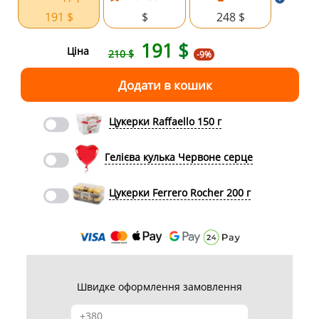
191 $
$
248 $
191
$
Ціна
210 $
-9%
Цукерки Raffaello 150 г
Гелієва кулька Червоне серце
Цукерки Ferrero Rocher 200 г
Швидке оформлення замовлення