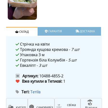
ГАРАНТІЯ
ДОСТАВКА
СКЛАД
Стрічка на квіти
Троянда кущова кремова -
7 шт
Упаковка 3 м
Гортензія біла Колумбія -
5 шт
Евкаліпт -
3 шт
🆔
Артикул:
10488-4855-2
Вже купили в Тетиєві:
1
Тегі:
Тетіїв
свіжа
кур'єр
самовивіз
Відгуки