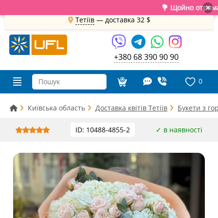
💐 Щойно отримали сві
×
Тетіїв
— доставка
32 $
+380 68 390 90 90
0
Київська область
Доставка квітів Тетіїв
Букети з го
ID: 10488-4855-2
✓ в наявності