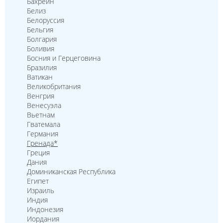
Бахрейн
Белиз
Белоруссия
Бельгия
Болгария
Боливия
Босния и Герцеговина
Бразилия
Ватикан
Великобритания
Венгрия
Венесуэла
Вьетнам
Гватемала
Германия
Гренада*
Греция
Дания
Доминиканская Республика
Египет
Израиль
Индия
Индонезия
Иордания