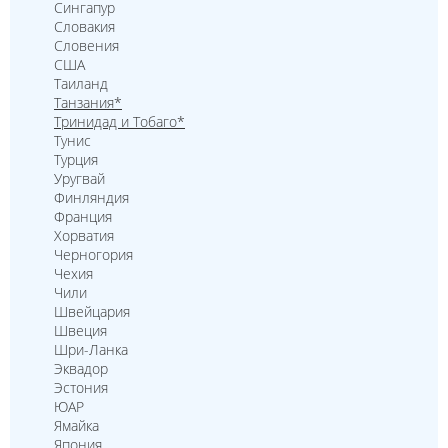
Сингапур
Словакия
Словения
США
Таиланд
Танзания*
Тринидад и Тобаго*
Тунис
Турция
Уругвай
Финляндия
Франция
Хорватия
Черногория
Чехия
Чили
Швейцария
Швеция
Шри-Ланка
Эквадор
Эстония
ЮАР
Ямайка
Япония