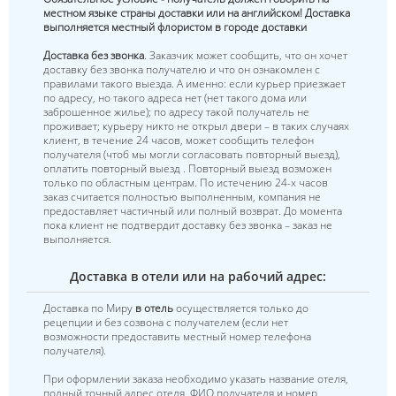
местном языке страны доставки или на английском! Доставка
выполняется местный флористом в городе доставки
Доставка без звонка
. Заказчик может сообщить, что он хочет
доставку без звонка получателю и что он ознакомлен с
правилами такого выезда. А именно: если курьер приезжает
по адресу, но такого адреса нет (нет такого дома или
заброшенное жилье); по адресу такой получатель не
проживает; курьеру никто не открыл двери – в таких случаях
клиент, в течение 24 часов, может сообщить телефон
получателя (чтоб мы могли согласовать повторный выезд),
оплатить повторный выезд . Повторный выезд возможен
только по областным центрам. По истечению 24-х часов
заказ считается полностью выполненным, компания не
предоставляет частичный или полный возврат. До момента
пока клиент не подтвердит доставку без звонка – заказ не
выполняется.
Доставка в отели или на рабочий адрес:
Доставка по Миру
в отель
осуществляется только до
рецепции и без созвона с получателем (если нет
возможности предоставить местный номер телефона
получателя).
При оформлении заказа необходимо указать название отеля,
полный точный адрес отеля, ФИО получателя и номер