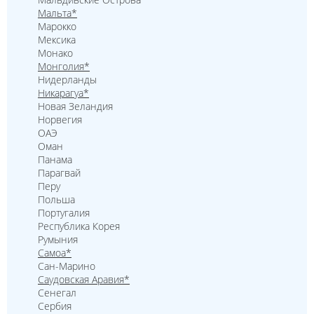
Мальта*
Марокко
Мексика
Монако
Монголия*
Нидерланды
Никарагуа*
Новая Зеландия
Норвегия
ОАЭ
Оман
Панама
Парагвай
Перу
Польша
Португалия
Республика Корея
Румыния
Самоа*
Сан-Марино
Саудовская Аравия*
Сенегал
Сербия