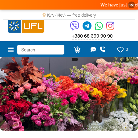
We have just received a 
×
Kyiv (Kiev)
—
free delivery
+380 68 390 90 90
0