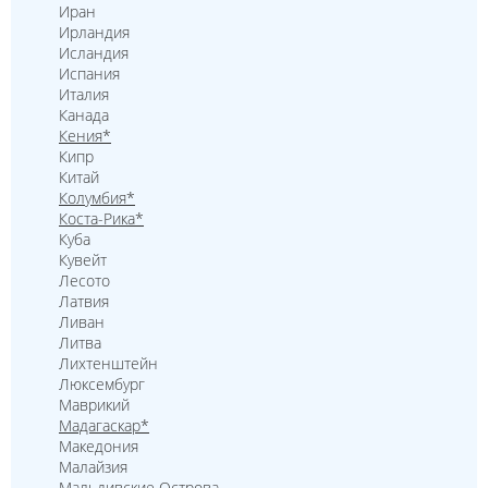
Иран
Ирландия
Исландия
Испания
Италия
Канада
Кения*
Кипр
Китай
Колумбия*
Коста-Рика*
Куба
Кувейт
Лесото
Латвия
Ливан
Литва
Лихтенштейн
Люксембург
Маврикий
Мадагаскар*
Македония
Малайзия
Мальдивские Острова