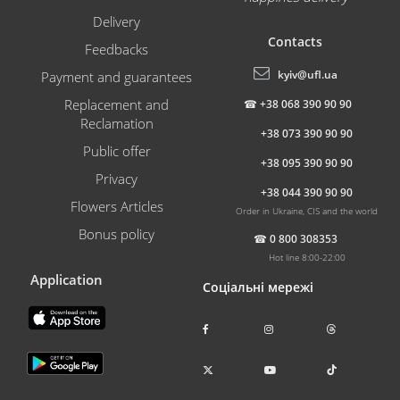
Delivery
Contacts
Feedbacks
kyiv@ufl.ua
Payment and guarantees
Replacement and
☎
+38 068 390 90 90
Reclamation
+38 073 390 90 90
Public offer
+38 095 390 90 90
Privacy
+38 044 390 90 90
Flowers Articles
Order in Ukraine, CIS and the world
Bonus policy
☎
0 800 308353
Hot line 8:00-22:00
Application
Соціальні мережі