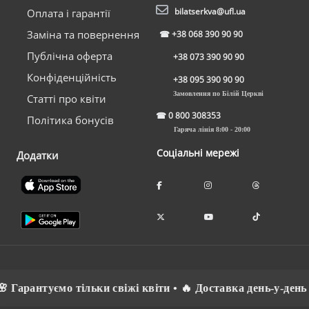
bilatserkva@ufl.ua
Оплата і гарантії
Заміна та повернення
☎
+38 068 390 90 90
Публічна оферта
+38 073 390 90 90
Конфіденційність
+38 095 390 90 90
Замовлення по Білій Церкві
Статті про квіти
☎
0 800 308353
Політика бонусів
Гаряча лінія 8:00 - 20:00
Соціальні мережі
Додатки
арантуємо тільки свіжі квіти • 🔥 Доставка день-у-день • 