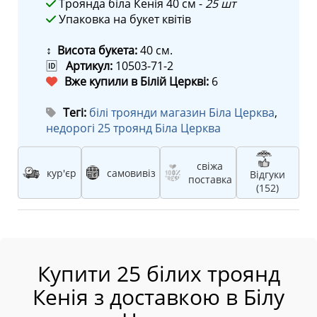
Троянда біла Кенія 40 см -
25 шт
Упаковка на букет квітів
↕ Висота букета:
40 см.
🆔
Артикул:
10503-71-2
Вже купили в Білій Церкві:
6
Тегі:
білі троянди магазин Біла Церква
,
недорогі 25 троянд Біла Церква
свіжа
кур'єр
самовивіз
Відгуки
поставка
(152)
Купити 25 білих троянд
Кенія з доставкою в Білу