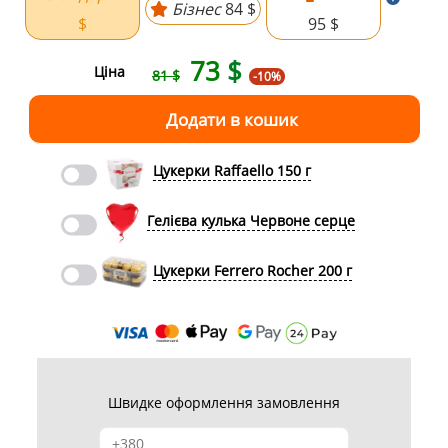
Бізнес
84 $
$
95 $
73
$
Ціна
81 $
-10%
Цукерки Raffaello 150 г
Гелієва кулька Червоне серце
Цукерки Ferrero Rocher 200 г
Швидке оформлення замовлення