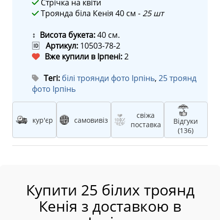
Стрічка на квіти
Троянда біла Кенія 40 см -
25 шт
↕ Висота букета:
40 см.
🆔
Артикул:
10503-78-2
Вже купили в Ірпені:
2
Тегі:
білі троянди фото Ірпінь
,
25 троянд
фото Ірпінь
свіжа
кур'єр
самовивіз
Відгуки
поставка
(136)
Купити 25 білих троянд
Кенія з доставкою в