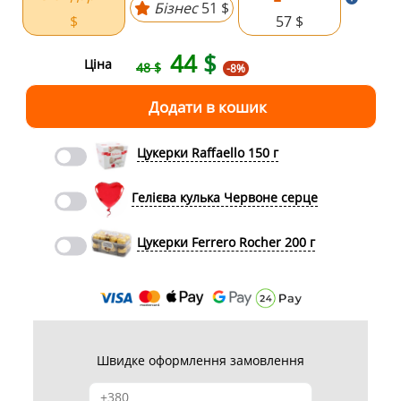
Бізнес
51 $
$
57 $
44
$
Ціна
48 $
-8%
Цукерки Raffaello 150 г
Гелієва кулька Червоне серце
Цукерки Ferrero Rocher 200 г
Швидке оформлення замовлення