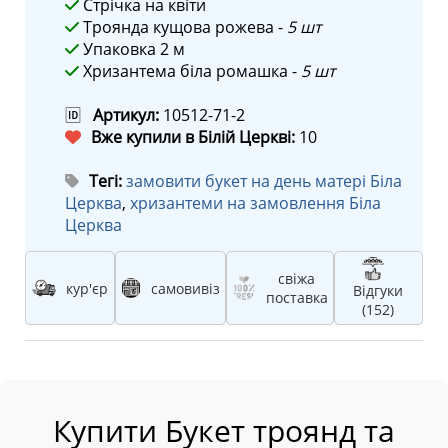
Стрічка на квіти
Троянда кущова рожева -
5 шт
Упаковка 2 м
Хризантема біла ромашка -
5 шт
🆔
Артикул:
10512-71-2
Вже купили в Білій Церкві:
10
Тегі:
замовити букет на день матері Біла
Церква
,
хризантеми на замовлення Біла
Церква
свіжа
кур'єр
самовивіз
Відгуки
поставка
(152)
Купити Букет троянд та