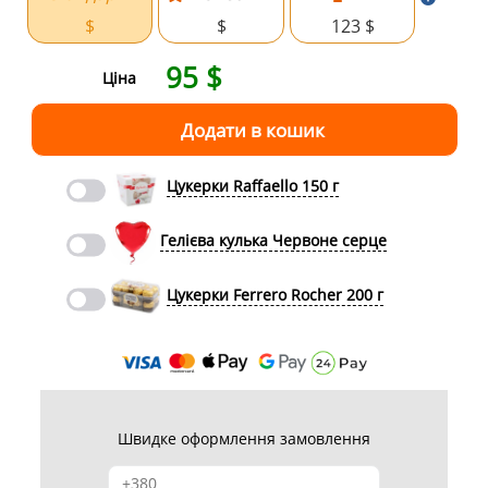
$
$
123 $
95
$
Ціна
Цукерки Raffaello 150 г
Гелієва кулька Червоне серце
Цукерки Ferrero Rocher 200 г
Швидке оформлення замовлення