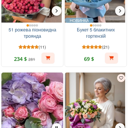
НОВИНКА
51 рожева піоновидна
Букет 5 блакитних
троянда
гортензій
(11)
(21)
234 $
69 $
281