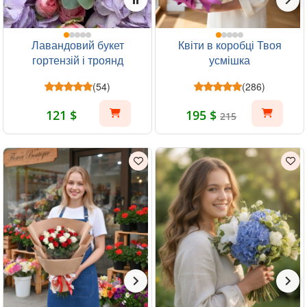
Лавандовий букет
Квіти в коробці Твоя
гортензій і троянд
усмішка
(54)
(286)
121 $
195 $
215