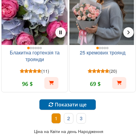
Блакитна гортензія та
25 кремових троянд
троянди
(11)
(20)
96 $
69 $
Показати ще
1
2
3
Ціна на Квіти на день Народження