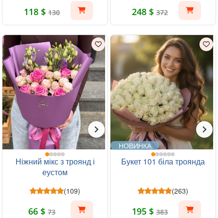
118 $
248 $
130
372
НОВИНКА
Ніжний мікс з троянд і
Букет 101 біла троянда
еустом
(109)
(263)
66 $
195 $
73
383