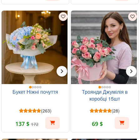
Букет Ніжні почуття
Троянди Джумілія в
коробці 15шт
(263)
(28)
137 $
69 $
172