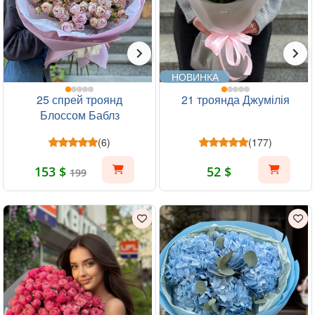
НОВИНКА
25 спрей троянд
21 троянда Джумілія
Блоссом Баблз
(6)
(177)
153 $
52 $
199