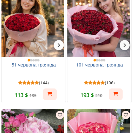
51 червона троянда
101 червона троянда
(144)
(106)
113 $
193 $
135
210