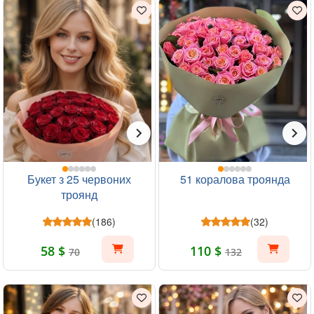
Букет з 25 червоних
51 коралова троянда
троянд
(186)
(32)
58 $
110 $
70
132