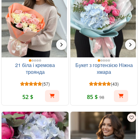
21 біла і кремова
Букет з гортензією Ніжна
троянда
хмара
(57)
(43)
52 $
85 $
98