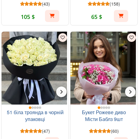
(43)
(158)
105 $
65 $
51 біла троянда в чорній
Букет Рожеве диво
упаковці
Місти Баблз 9шт
(47)
(60)