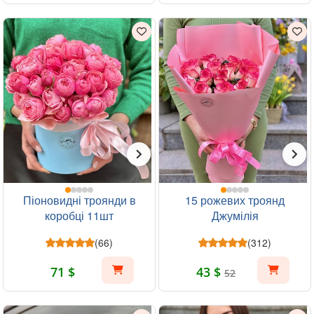
Піоновидні троянди в
15 рожевих троянд
коробці 11шт
Джумілія
(66)
(312)
71 $
43 $
52