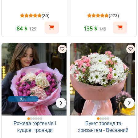
(39)
(273)
84 $
135 $
129
149
ХІТ
Рожева гортензія і
Букет троянд та
кущові троянди
хризантем - Весняний
ранок