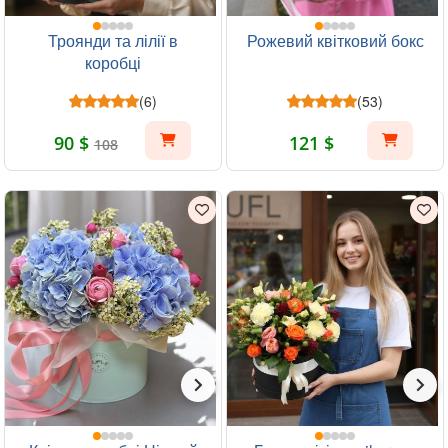
Троянди та лілії в
Рожевий квітковий бокс
коробці
(6)
(53)
90 $
121 $
108