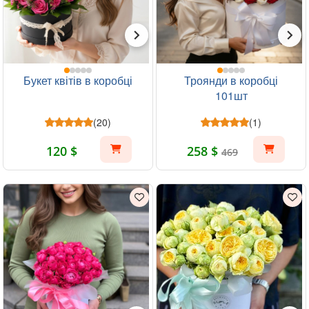
Букет квітів в коробці
Троянди в коробці
101шт
(20)
(1)
120 $
258 $
469