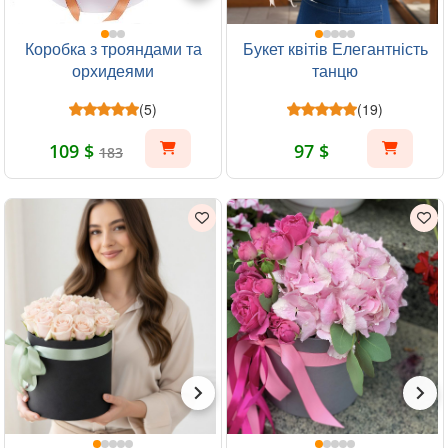
Коробка з трояндами та
Букет квітів Елегантність
орхидеями
танцю
(5)
(19)
109 $
97 $
183