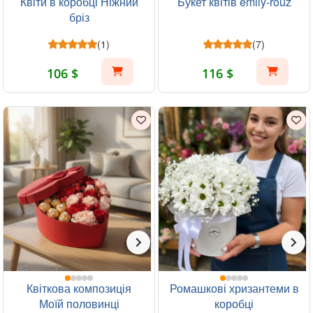
Квіти в коробці Ніжний
Букет квітів emily-rouz
бріз
(1)
(7)
106 $
116 $
Квіткова композиція
Ромашкові хризантеми в
Моїй половинці
коробці