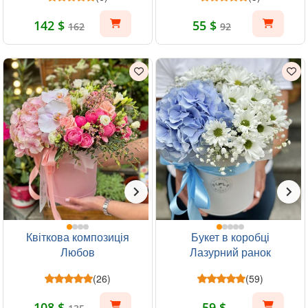
142 $
55 $
162
92
Квіткова композиція
Букет в коробці
Любов
Лазурний ранок
(26)
(59)
108 $
59 $