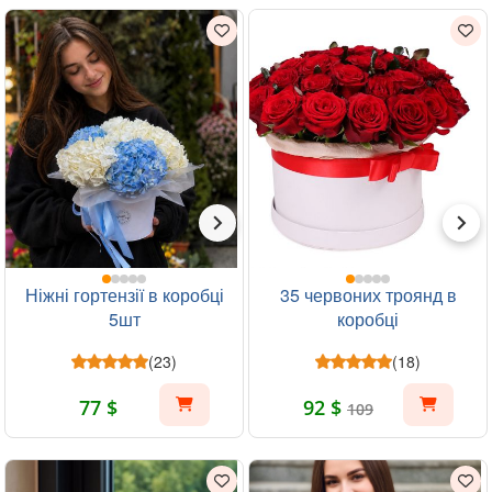
Ніжні гортензії в коробці
35 червоних троянд в
5шт
коробці
(23)
(18)
77 $
92 $
109