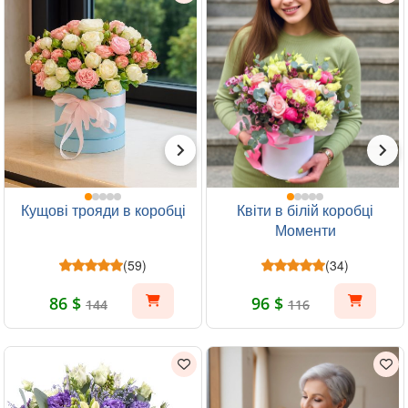
Кущові трояди в коробці
Квіти в білій коробці
Моменти
(59)
(34)
86 $
96 $
144
116