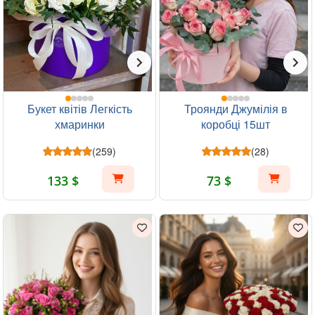
Букет квітів Легкість
Троянди Джумілія в
хмаринки
коробці 15шт
(259)
(28)
133 $
73 $