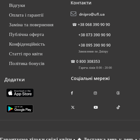
Контакти
Відгуки
dnipro@ufl.ua
Оплата і гарантії
☎
+38 068 390 90 90
Заміна та повернення
Публічна оферта
+38 073 390 90 90
Конфіденційність
+38 095 390 90 90
Замовлення по Дніпру
Статті про квіти
☎
0 800 308353
Політика бонусів
Гаряча лінія 8:00 - 20:00
Соціальні мережі
Додатки
ільки свіжі квіти • 🔥 Доставка день-у-день • ⚡ Спілкуємос