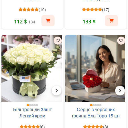
(10)
(17)
112 $
133 $
134
Білі троянди 35шт
Серце з червоних
Легкий крем
троянд Ель Торо 15 шт
(6)
(3)