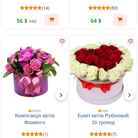
(14)
(50)
56 $
64 $
102
Композиція квітів
Букет квітів Рубіновий
Фламінго
35 троянд
(1)
(7)