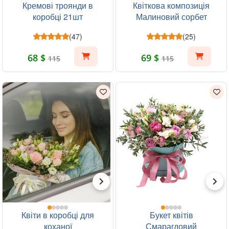
Кремові троянди в
Квіткова композиція
коробці 21шт
Малиновий сорбет
(47)
(25)
68 $
69 $
115
115
Квіти в коробці для
Букет квітів
коханої
Смарагдовий