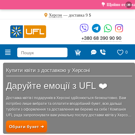
×
💐 Щойно отримали свіжу поставку. Под
Херсон
— доставка
9 $
+380 68 390 90 90
0
Купити квіти з доставкою у Херсоні
Даруйте емоції з UFL ❤️
Доставка квітів і подарунків в Херсоні здійснюється безкоштовно. Вам
потрібно лише вибрати та оплатити вподобаний букет, всю дальші
турботи з оформлення та доставлення ми беремо на себе ! Компанія
UFL рада запропонувати вам унікальну послугу доставки квітів у Херсоні.
У нашому асортименті...
Обрати букет ➜