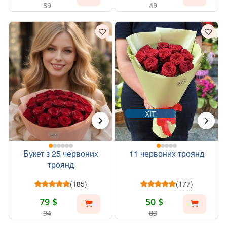
59
49
ХІТ
Букет з 25 червоних
11 червоних троянд
троянд
(185)
(177)
79 $
50 $
94
83