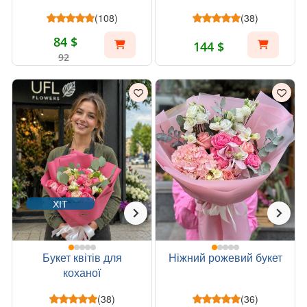
(108)
(38)
84 $
144 $
92
ХІТ
Букет квітів для
Ніжний рожевий букет
коханої
(38)
(36)