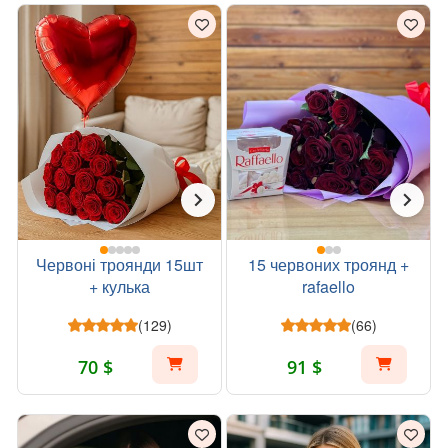
Червоні троянди 15шт
15 червоних троянд +
+ кулька
rafaello
(129)
(66)
70 $
91 $