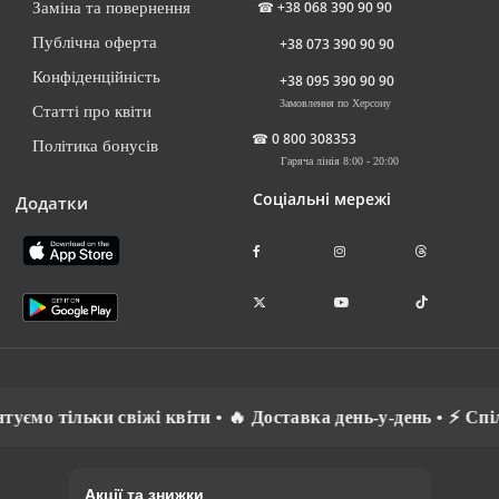
☎
+38 068 390 90 90
Заміна та повернення
Публічна оферта
+38 073 390 90 90
Конфіденційність
+38 095 390 90 90
Замовлення по Херсону
Статті про квіти
☎
0 800 308353
Політика бонусів
Гаряча лінія 8:00 - 20:00
Соціальні мережі
Додатки
віти • 🔥 Доставка день-у-день • ⚡ Спілкуємось рідною мов
Акції та знижки