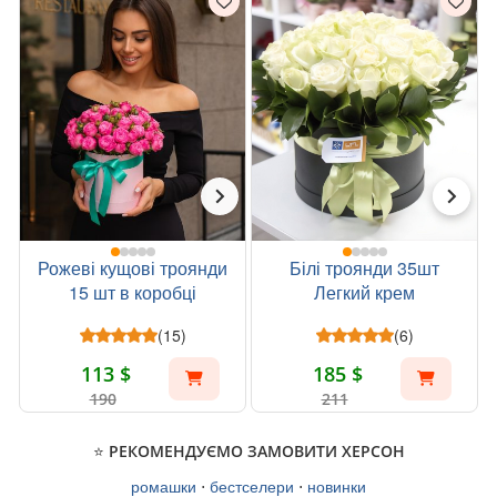
Рожеві кущові троянди
Білі троянди 35шт
15 шт в коробці
Легкий крем
(15)
(6)
113 $
185 $
190
211
⭐ РЕКОМЕНДУЄМО ЗАМОВИТИ ХЕРСОН
ромашки
⋅
бестселери
⋅
новинки