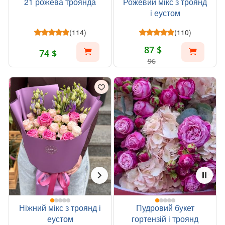
21 рожева троянда
Рожевий мікс з троянд
і еустом
(114)
(110)
87 $
74 $
96
Ніжний мікс з троянд і
Пудровий букет
еустом
гортензій і троянд