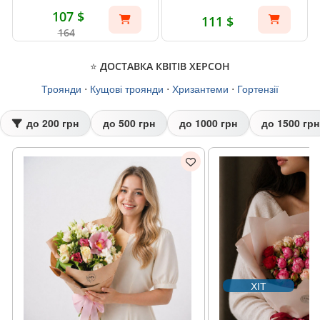
107 $
111 $
164
⭐ ДОСТАВКА КВІТІВ ХЕРСОН
Троянди
⋅
Кущові троянди
⋅
Хризантеми
⋅
Гортензії
до 200 грн
до 500 грн
до 1000 грн
до 1500 грн
ХІТ