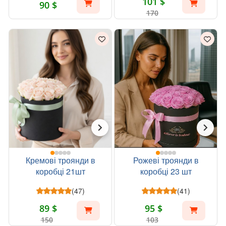
101 $
90 $
170
Кремові троянди в
Рожеві троянди в
коробці 21шт
коробці 23 шт
(47)
(41)
89 $
95 $
150
103