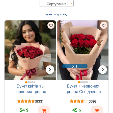
Сортування
Букети троянд
ХІТ
Букет квітів 15
Букет 7 червоних
червоних троянд
троянд Освідчення
(833)
(339)
54 $
45 $