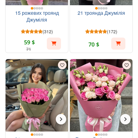
15 рожевих троянд
21 троянда Джумілія
Джумілія
(312)
(172)
59 $
70 $
71