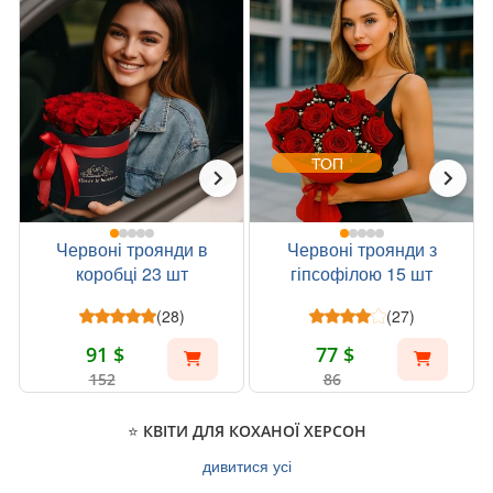
ТОП
Червоні троянди в
Червоні троянди з
коробці 23 шт
гіпсофілою 15 шт
(28)
(27)
91 $
77 $
152
86
⭐ КВІТИ ДЛЯ КОХАНОЇ ХЕРСОН
дивитися усі