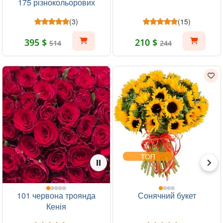
175 різнокольорових
троянд
(3)
(15)
395 $
210 $
514
244
ТОП
101 червона троянда
Сонячний букет
Кенія