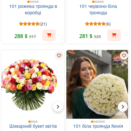
101 рожева троянда в
101 червоно-біла
коробці
троянда
(21)
(6)
288 $
281 $
317
320
Шикарний букет квітів
101 біла троянда Кенія