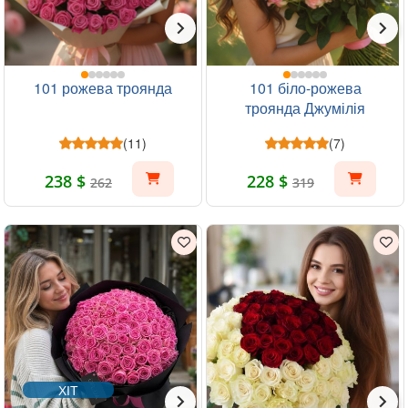
101 рожева троянда
101 біло-рожева
троянда Джумілія
(11)
(7)
238 $
228 $
262
319
ХІТ