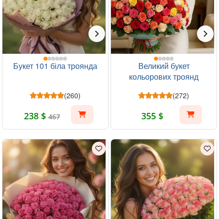
Букет 101 біла троянда
Великий букет
кольорових троянд
131шт
(260)
(272)
238 $
355 $
467