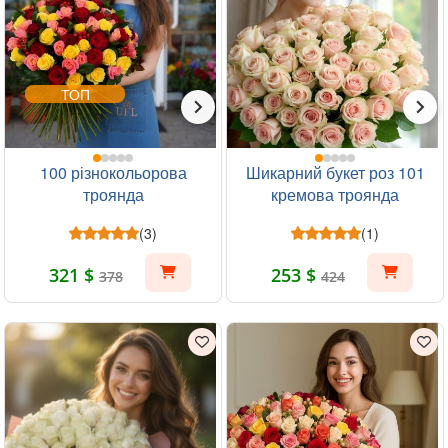
ТОП
100 різнокольорова
Шикарний букет роз 101
троянда
кремова троянда
(3)
(1)
321 $
253 $
378
424