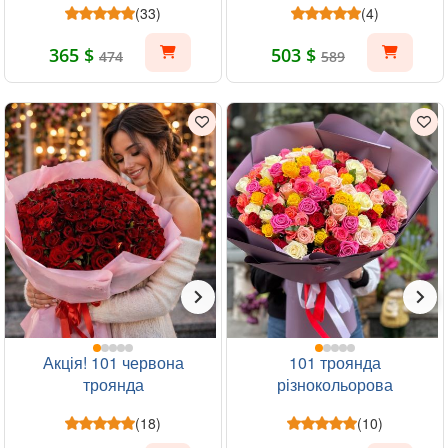
(33)
(4)
365 $
503 $
474
589
Акція! 101 червона
101 троянда
троянда
різнокольорова
(18)
(10)