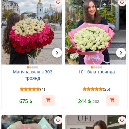
Магічна куля з 303
101 біла троянда
троянд
(4)
(25)
675 $
244 $
268