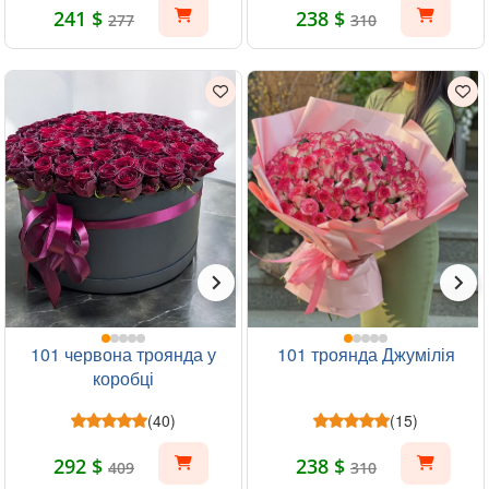
241 $
238 $
277
310
101 червона троянда у
101 троянда Джумілія
коробці
(40)
(15)
292 $
238 $
409
310