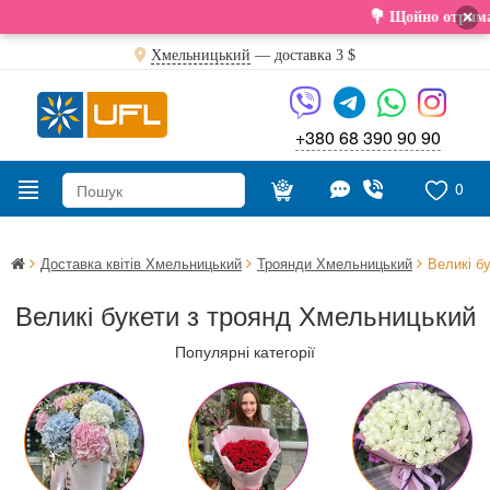
×
💐 Щойно отримали свіжу поста
Хмельницький
— доставка
3 $
+380 68 390 90 90
0
Доставка квітів Хмельницький
Троянди Хмельницький
Великі б
Великі букети з троянд Хмельницький
Популярні категорії