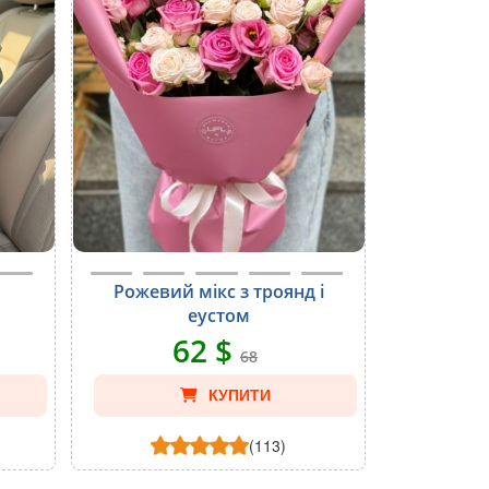
Рожевий мікс з троянд і
еустом
62 $
68
КУПИТИ
(113)