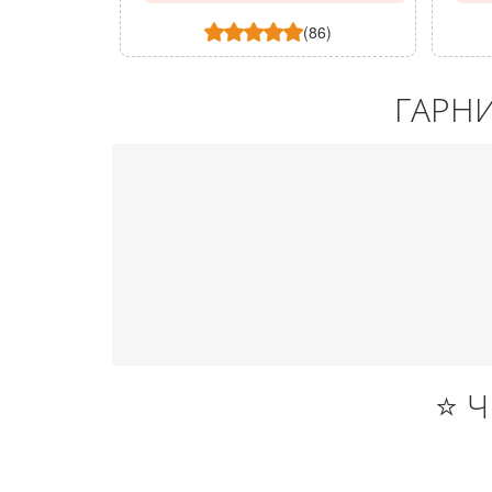
(86)
ГАРН
⭐ 