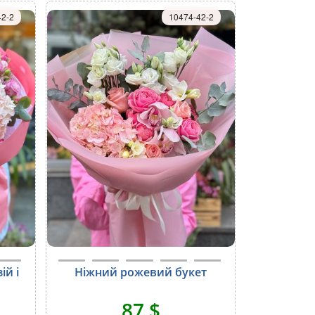
42-2
10474-42-2
ій і
Ніжний рожевий букет
87 $