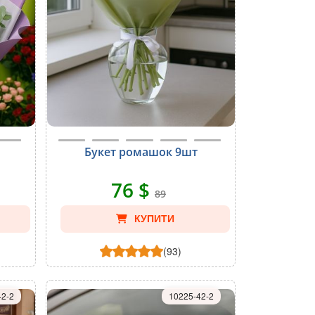
Букет ромашок 9шт
76 $
89
КУПИТИ
(93)
42-2
10225-42-2