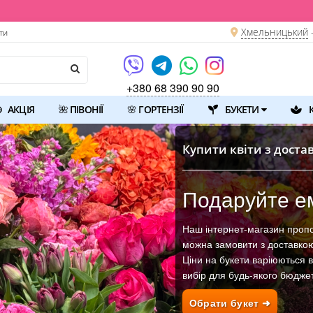
Хмельницький
ти
+380 68 390 90 90
АКЦІЯ
🌺 ПІВОНІЇ
🌸 ГОРТЕНЗІЇ
БУКЕТИ
К
Купити квіти з дост
Подаруйте ем
Наш інтернет-магазин пропон
можна замовити з доставкою
Ціни на букети варіюються 
вибір для будь-якого бюджету
Обрати букет ➜