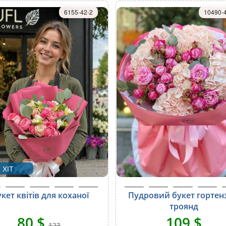
6155-42-2
10490-
ХІТ
кет квітів для коханої
Пудровий букет гортенз
троянд
80 $
109 $
123