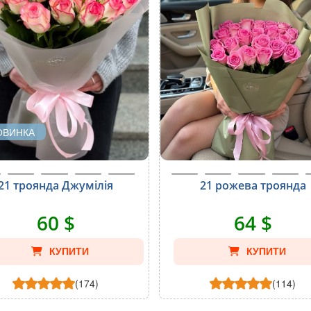
ОВИНКА
21 троянда Джумілія
21 рожева троянда
60 $
64 $
КУПИТИ
КУПИТИ
(174)
(114)