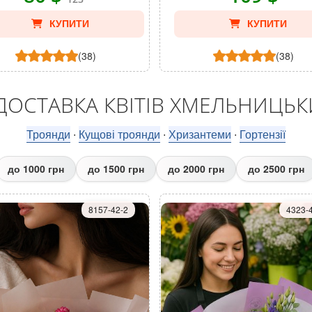
КУПИТИ
КУПИТИ
(38)
(38)
ДОСТАВКА КВІТІВ ХМЕЛЬНИЦЬ
Троянди
Кущові троянди
Хризантеми
Гортензії
⋅
⋅
⋅
до 1000 грн
до 1500 грн
до 2000 грн
до 2500 грн
8157-42-2
4323-