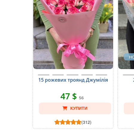
Н
15 рожевих троянд Джумілія
47 $
56
КУПИТИ
(312)