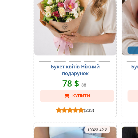
Букет квітів Ніжний
Бу
подарунок
78 $
88
КУПИТИ
(233)
10323-42-2