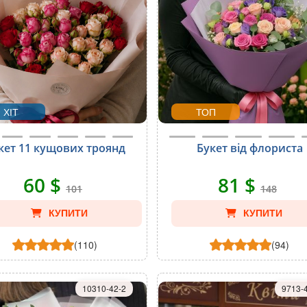
ХІТ
ТОП
кет 11 кущових троянд
Букет від флориста
60 $
81 $
101
148
КУПИТИ
КУПИТИ
(110)
(94)
10310-42-2
9713-