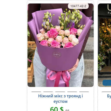
10477-42-2
Ніжний мікс з троянд і
Бу
еустом
60 $
66