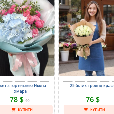
кет з гортензією Ніжна
25 білих троянд краф
хмара
78 $
76 $
90
КУПИТИ
КУПИТИ