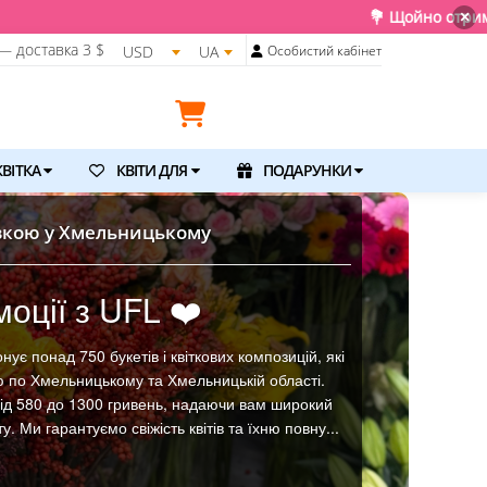
💐 Щойно отримали свіжу поставку. Подаруйте квіти та емоц
×
— доставка
3 $
USD
UA
Особистий кабінет
ВІТКА
КВІТИ ДЛЯ
ПОДАРУНКИ
авкою у Хмельницькому
оції з UFL ❤️
ує понад 750 букетів і квіткових композицій, які
 по Хмельницькому та Хмельницькій області.
від 580 до 1300 гривень, надаючи вам широкий
. Ми гарантуємо свіжість квітів та їхню повну...