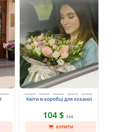
т
Квіти в коробці для коханої
104 $
124
КУПИТИ