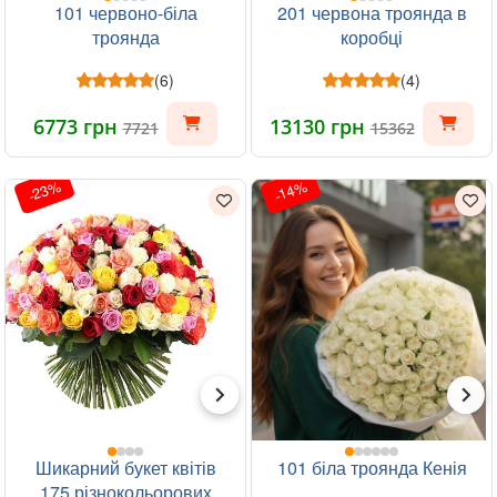
101 червоно-біла
201 червона троянда в
троянда
коробці
(6)
(4)
6773 грн
13130 грн
7721
15362
-23%
-14%
Шикарний букет квітів
101 біла троянда Кенія
175 різнокольорових