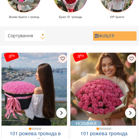
Великі букети з троянд
Букет 51 троянда
VIP букети
Сортування
ФІЛЬТР
-9%
-9%
НОВИНКА
101 рожева троянда в
101 рожева троянда