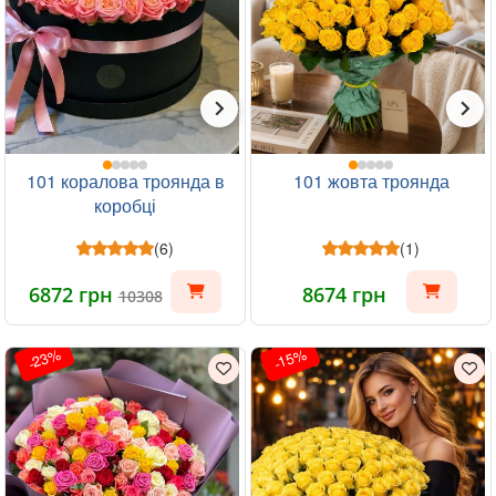
101 коралова троянда в
101 жовта троянда
коробці
(6)
(1)
6872 грн
8674 грн
10308
-23%
-15%