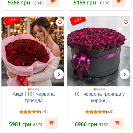
9268 грн
5199 грн
12048
10190
-13%
-29%
Акція! 101 червона
101 червона троянда у
троянда
коробці
(19)
(40)
5981 грн
6966 грн
6878
9752