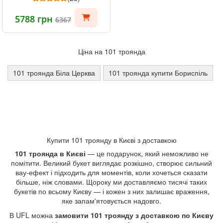
5788 грн
6367
Ціна на 101 троянда
101 троянда Біла Церква
101 троянда купити Бориспіль
Купити 101 троянду в Києві з доставкою
101 троянда в Києві
— це подарунок, який неможливо не
помітити. Великий букет виглядає розкішно, створює сильний
вау-ефект і підходить для моментів, коли хочеться сказати
більше, ніж словами. Щороку ми доставляємо тисячі таких
букетів по всьому Києву — і кожен з них залишає враження,
яке запам'ятовується надовго.
В UFL можна
замовити 101 троянду з доставкою по Києву