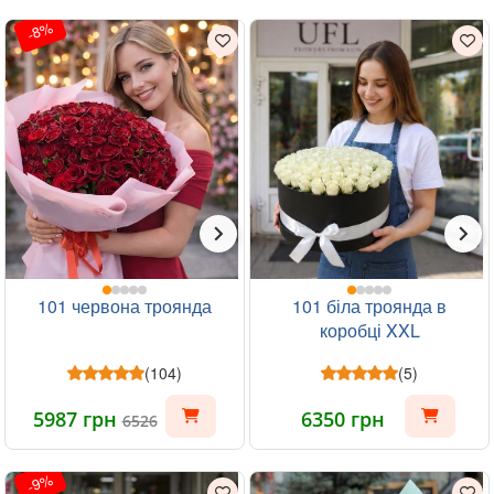
-8%
101 червона троянда
101 біла троянда в
коробці XXL
(104)
(5)
5987 грн
6350 грн
6526
-9%