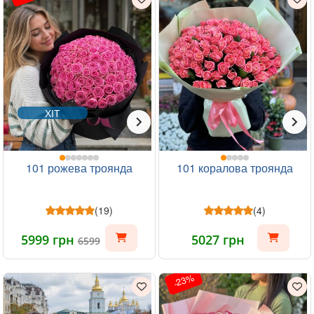
ХІТ
101 рожева троянда
101 коралова троянда
(19)
(4)
5999 грн
5027 грн
6599
-23%