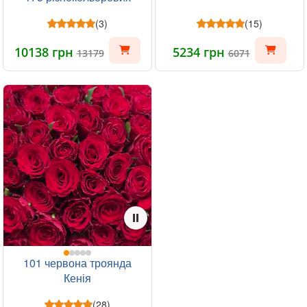
троянд
(3)
(15)
10138 грн
5234 грн
13179
6071
-9%
101 червона троянда
Кенія
(28)