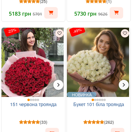
(25)
(1)
5183 грн
5730 грн
5701
9626
-23%
-49%
НОВИНКА
151 червона троянда
Букет 101 біла троянда
(33)
(262)