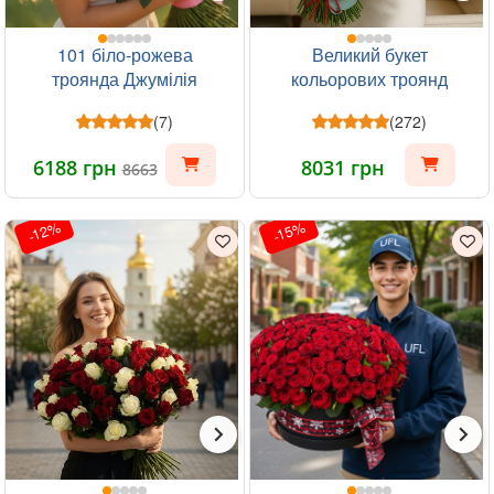
101 біло-рожева
Великий букет
троянда Джумілія
кольорових троянд
131шт
(7)
(272)
6188 грн
8031 грн
8663
-12%
-15%