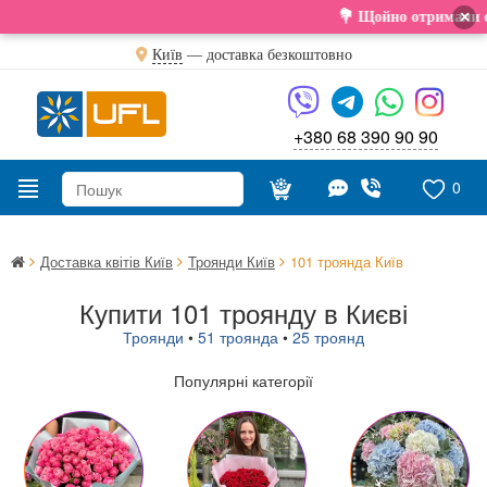
×
💐 Щойно отримали свіжу поставку.
Київ
—
доставка безкоштовно
+380 68 390 90 90
0
Доставка квітів Київ
Троянди Київ
101 троянда Київ
Купити 101 троянду в Києві
Троянди
•
51 троянда
•
25 троянд
Популярні категорії