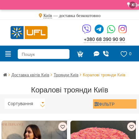
×
💐 Щойно отр
Київ
—
доставка безкоштовно
+380 68 390 90 90
0
Доставка квітів Київ
Троянди Київ
Коралові троянди Київ
Коралові троянди Київ
Сортування
ФІЛЬТР