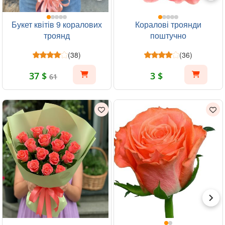
Букет квітів 9 коралових
Коралові троянди
троянд
поштучно
(38)
(36)
37 $
3 $
61