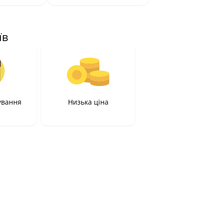
їв
ування
Низька ціна