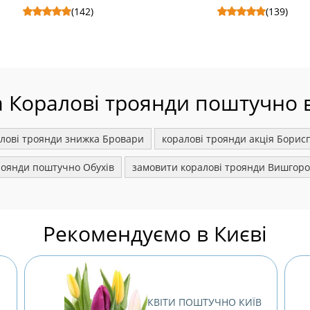
(142)
(139)
ки Ferrero Rocher 200 г - Склад:
Ведмедик в светрі 1 шт. - Склад: Ведмед
крафт
худі, Пакет крафт S.
S.
а Коралові троянди поштучно в
лові троянди знижка Бровари
коралові троянди акція Борис
роянди поштучно Обухів
замовити коралові троянди Вишгор
Рекомендуємо в Києві
КВІТИ ПОШТУЧНО КИЇВ