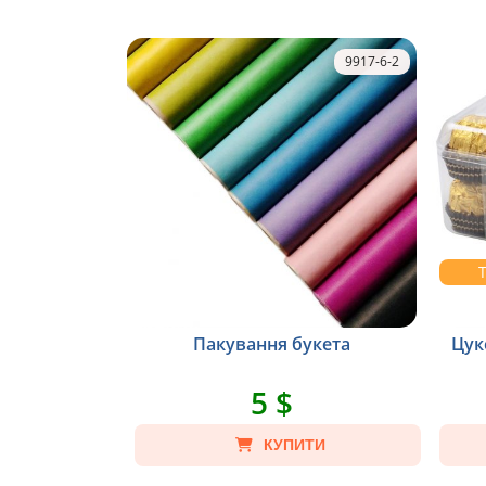
9917-6-2
Пакування букета
Цук
5 $
КУПИТИ