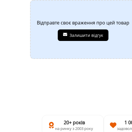
Відправте своє враження про цей товар
Залишити відгук
20+ років
1 0
на ринку з 2003 року
задовол