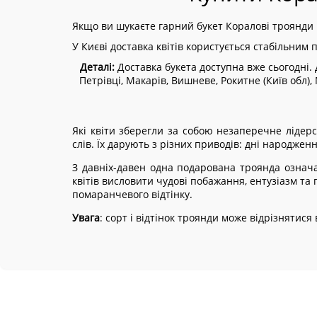
Якщо ви шукаєте гарний букет Коралові троянди п
У Києві доставка квітів користується стабільним 
Деталі:
Доставка букета доступна вже сьогодні. Д
Петрівці, Макарів, Вишневе, Рокитне (Київ обл)
Які квіти зберегли за собою незаперечне лідерс
слів. Їх дарують з різних приводів: дні народжен
З давніх-давен одна подарована троянда означал
квітів висловити чудові побажання, ентузіазм та
помаранчевого відтінку.
Увага
: сорт і відтінок троянди може відрізнятис