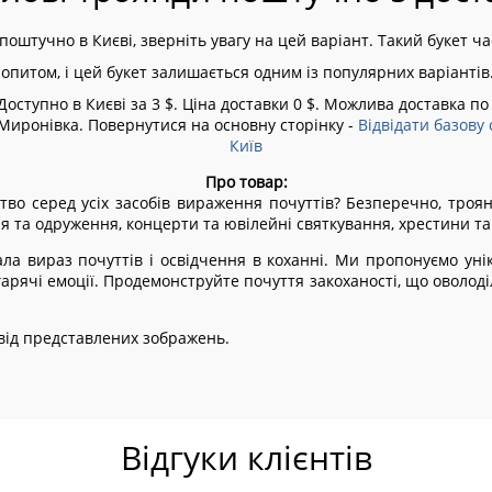
оштучно в Києві, зверніть увагу на цей варіант. Такий букет ча
попитом, і цей букет залишається одним із популярних варіантів
оступно в Києві за 3 $. Ціна доставки 0 $. Можлива доставка по 
, Миронівка.
Повернутися на основну сторінку -
Відвідати базову 
Київ
Про товар:
тво серед усіх засобів вираження почуттів? Безперечно, троя
ня та одруження, концерти та ювілейні святкування, хрестини та
а вираз почуттів і освідчення в коханні. Ми пропонуємо унік
 гарячі емоції. Продемонструйте почуття закоханості, що оволод
я від представлених зображень.
Відгуки клієнтів