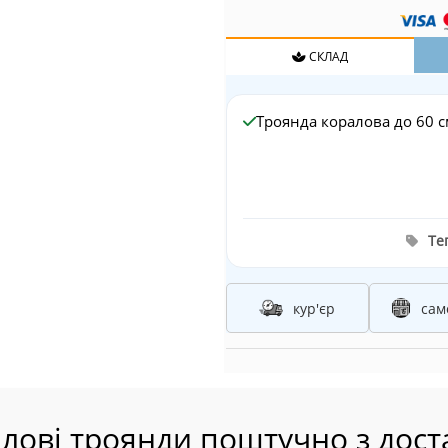
СКЛАД
Троянда коралова до 60 см
Тег
кур'єр
сам
лові троянди поштучно з дост