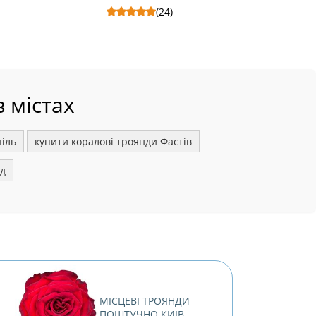
(24)
ик в
3 рожевих серця - Склад: Кулька
Ваза Flora -
фольгована серце.
 містах
піль
купити коралові троянди Фастів
од
МІСЦЕВІ ТРОЯНДИ
ПОШТУЧНО КИЇВ