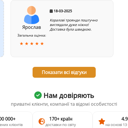
18-03-2025
Коралові троянди поштучно
виглядали дуже ніжно!
Ярослав
Доставка була швидкою.
Загальна оцінка:
★ ★ ★ ★ ★
Показати всі відгуки
Нам довіряють
приватні клієнти, компанії та відомі особистості
00 000+
170+ країн
4.9
ених клієнтів
доставки по світу
на основі 13 