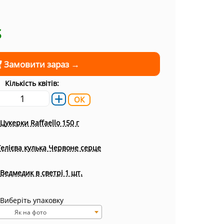
$
Замовити зараз →
Кількість квітів:
ОК
Цукерки Raffaello 150 г
Гелієва кулька Червоне серце
Ведмедик в светрі 1 шт.
Виберіть упаковку
Як на фото