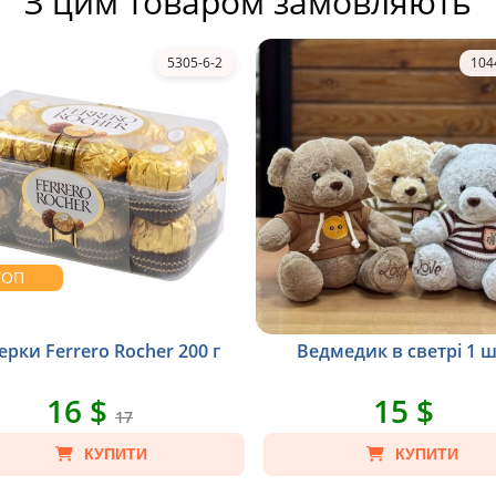
З цим товаром замовляють
5305-6-2
104
ТОП
ерки Ferrero Rocher 200 г
Ведмедик в светрі 1 ш
16 $
15 $
17
КУПИТИ
КУПИТИ