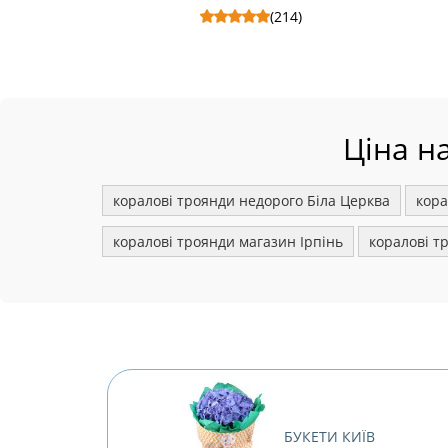
(214)
Пакування букета - Склад: Упаковка на
Цукер
букет квітів .
Цукерки Ferrero Rocher 200 г, Пакет 
Ціна н
коралові троянди недорого Біла Церква
кора
коралові троянди магазин Ірпінь
коралові т
БУКЕТИ КИЇВ