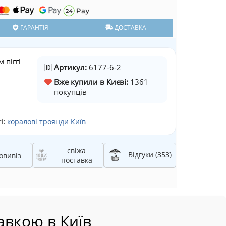
ГАРАНТІЯ
ДОСТАВКА
 піггі
🆔
Артикул:
6177-6-2
Вже купили в Києві:
1361
покупців
і:
коралові троянди Київ
свіжа
Відгуки (353)
овивіз
поставка
авкою в Київ