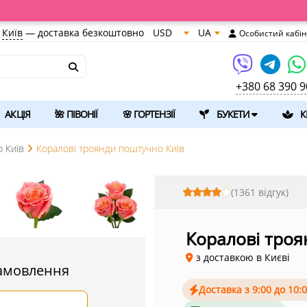
Київ
—
доставка безкоштовно
USD
UA
Особистий кабін
+380 68 390 9
АКЦІЯ
🌺 ПІВОНІЇ
🌸 ГОРТЕНЗІЇ
БУКЕТИ
К
 Київ
Коралові троянди поштучно Київ
(1361 відгук)
Коралові тро
з доставкою в Києві
амовлення
Доставка з 9:00 до 10: