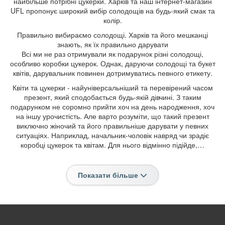
найбільше потрібні цукерки. Харків та наш інтернет-магазин
UFL пропонує широкий вибір солодощів на будь-який смак та
колір.
Правильно вибираємо солодощі. Харків та його мешканці
знають, як їх правильно дарувати
Всі ми не раз отримували як подарунок різні солодощі,
особливо коробки цукерок. Однак, даруючи солодощі та букет
квітів, дарувальник повинен дотримуватись певного етикету.
Квіти та цукерки - найуніверсальніший та перевірений часом
презент, який сподобається будь-якій дівчині. З таким
подарунком не соромно прийти хоч на день народження, хоч
на іншу урочистість. Але варто розуміти, що такий презент
виключно жіночий та його правильніше дарувати у певних
ситуаціях. Наприклад, начальник-чоловік навряд чи зрадіє
коробці цукерок та квітам. Для нього відмінно підійде,…
Показати більше