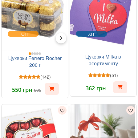
ТОП
ХІТ
Цукерки Milka в
Цукерки Ferrero Rocher
асортименту
200 г
(51)
(142)
362 грн
550 грн
605