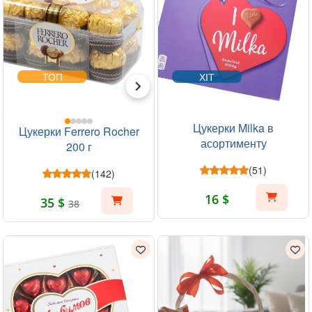
ТОП
ХІТ
Цукерки Milka в
Цукерки Ferrero Rocher
асортименту
200 г
(51)
(142)
16 $
35 $
38