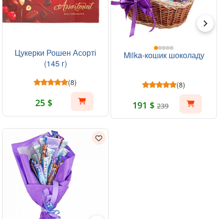
Цукерки Рошен Асорті
Milka-кошик шоколаду
(145 г)
(8)
(8)
25 $
191 $
239