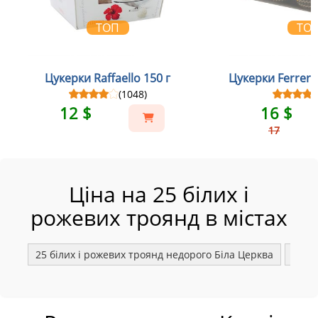
ТОП
ТО
Цукерки Raffaello 150 г
Цукерки Ferrero
(1048)
12 $
16 $
17
Ціна на 25 білих і
рожевих троянд в містах
25 білих і рожевих троянд недорого Біла Церква
25 б