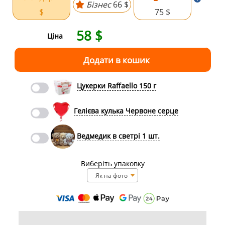
Бізнес
66 $
$
75 $
58
$
Ціна
Цукерки Raffaello 150 г
Гелієва кулька Червоне серце
Ведмедик в светрі 1 шт.
Виберіть упаковку
Як на фото