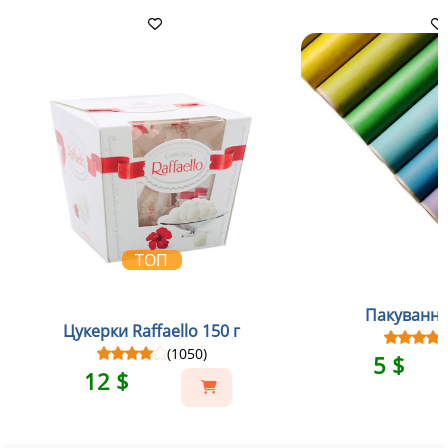
ТОП
Пакування
Цукерки Raffaello 150 г
(1050)
5 $
12 $