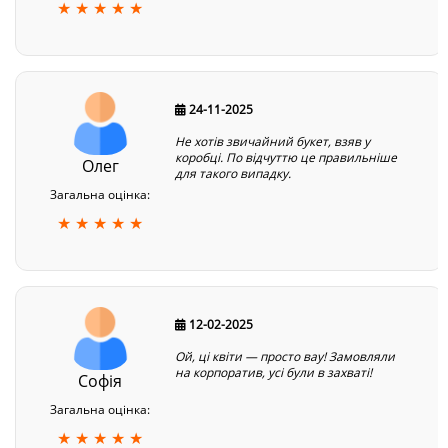
★ ★ ★ ★ ★
24-11-2025
Не хотів звичайний букет, взяв у
коробці. По відчуттю це правильніше
Олег
для такого випадку.
Загальна оцінка:
★ ★ ★ ★ ★
12-02-2025
Ой, ці квіти — просто вау! Замовляли
на корпоратив, усі були в захваті!
Софія
Загальна оцінка:
★ ★ ★ ★ ★