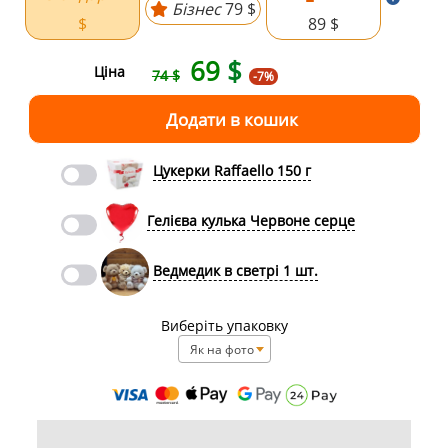
Бізнес
79 $
$
89 $
69
$
Ціна
74 $
-7%
Цукерки Raffaello 150 г
Гелієва кулька Червоне серце
Ведмедик в светрі 1 шт.
Виберіть упаковку
Як на фото