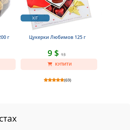
ХІТ
ХІТ
00 г
Цукерки Любимов 125 г
Цукерки M
9 $
13
КУПИТИ
(69)
:
Цукерки Любимов 125 г - Склад: Цукерки
Цукерки Milka в
Любимов 125 г.
Цукерки Milka 
стах