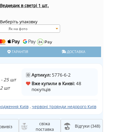
Ведмедик в светрі 1 шт.
Виберіть упаковку
Як на фото
ГАРАНТІЯ
ДОСТАВКА
🆔
Артикул:
5776-6-2
м
- 25 шт
Вже купили в Києві:
48
 2 шт
покупців
родження Київ
,
червоні троянди недорого Київ
свіжа
Відгуки (348)
овивіз
поставка