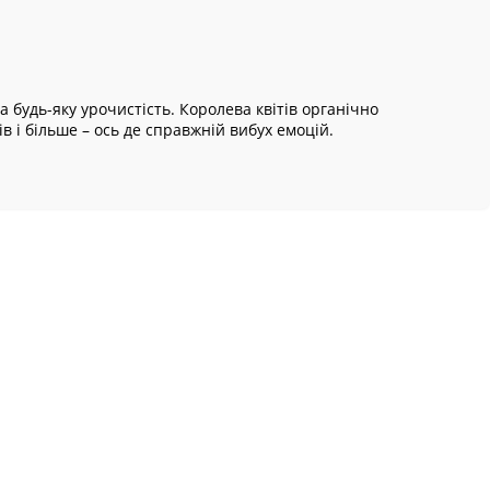
а будь-яку урочистість. Королева квітів органічно
ів і більше – ось де справжній вибух емоцій.