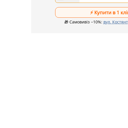
🎁 Самовивіз −10%:
вул. Костянт