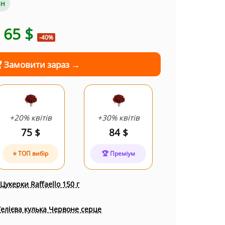
ин
65
$
-40%
Замовити зараз →
+20% квітів
+30% квітів
75 $
84 $
⭐ ТОП вибір
🏆 Преміум
Цукерки Raffaello 150 г
Гелієва кулька Червоне серце