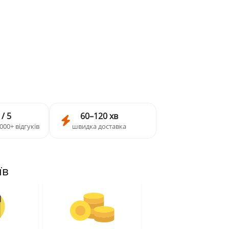
 / 5
60–120 хв
000+ відгуків
швидка доставка
їв