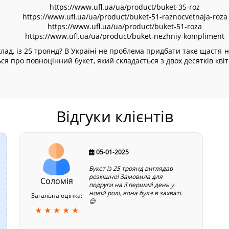
https://www.ufl.ua/ua/product/buket-35-roz
https://www.ufl.ua/ua/product/buket-51-raznocvetnaja-roza
https://www.ufl.ua/ua/product/buket-51-roza
https://www.ufl.ua/ua/product/buket-nezhniy-kompliment
клад, із 25 троянд? В Україні не проблема придбати таке щастя н
ся про повноцінний букет, який складається з двох десятків квіт
Відгуки клієнтів
05-01-2025
Букет із 25 троянд виглядав
розкішно! Замовила для
Соломія
подруги на її перший день у
новій ролі, вона була в захваті.
Загальна оцінка:
😊
★ ★ ★ ★ ★