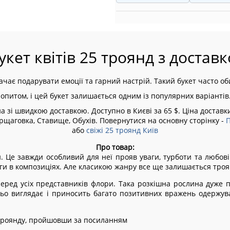
укет квітів 25 троянд з доставк
начає подарувати емоції та гарний настрій. Такий букет часто о
попитом, і цей букет залишається одним із популярних варіантів
і швидкою доставкою. Доступно в Києві за 65 $. Ціна доставки 
Борщаговка, Ставище, Обухів.
Повернутися на основну сторінку -
П
або
свіжі 25 троянд Київ
Про товар:
Це завжди особливий для неї прояв уваги, турботи та любові з 
ги в композиціях. Але класикою жанру все ще залишається троя
серед усіх представників флори. Така розкішна рослина дуже 
ьо виглядає і приносить багато позитивних вражень одержувачц
 троянду, пройшовши за посиланням