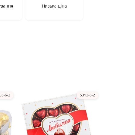
ування
Низька ціна
05-6-2
5313-6-2