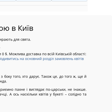
ою в Київ
бирають для свята.
.
0 $. Можлива доставка по всій Київській області:
одивитись на основний розділ замовлень квітів
боку того, хто дарує. Також це, до того ж, ще й
нда.
приємно пахне і виглядає по-царськи, не інакше.
і. А ось наскільки квітів у букеті – солідно та