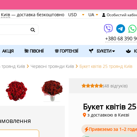
Київ
—
доставка безкоштовно
USD
UA
Особистий кабін
+380 68 390 9
АКЦІЯ
🌺 ПІВОНІЇ
🌸 ГОРТЕНЗІЇ
БУКЕТИ
К
 троянд Київ
Червоні троянди Київ
Букет квітів 25 троянд Київ
(48 відгуків)
Букет квітів 2
з доставкою в Києві
амовлення
Привеземо за 1–2 год