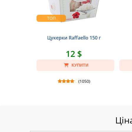
ТОП
Цукерки Raffaello 150 г
12 $
КУПИТИ
(1050)
Цукерки Raffaello 150 г - Склад: Цукерки
Пакува
Raffaello 150 г, Пакет крафт S.
Цін