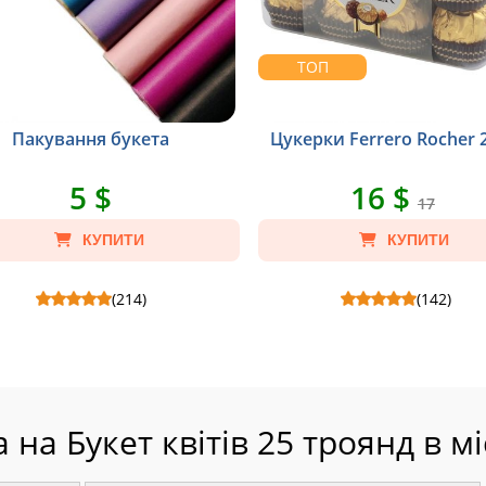
ТОП
Пакування букета
Цукерки Ferrero Rocher 2
5 $
16 $
17
КУПИТИ
КУПИТИ
(214)
(142)
ння букета - Склад: Упаковка на
Цукерки Ferrero Rocher 200 г - Склад
букет квітів .
Цукерки Ferrero Rocher 200 г, Пакет крафт
S.
а на Букет квітів 25 троянд в мі