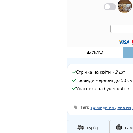
СКЛАД
Стрічка на квіти
- 2 шт
Троянди червоні до 50 с
Упаковка на букет квітів
-
Тегі:
троянди на день на
кур'єр
сам