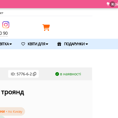
💐 Щойно отримали свіжу 
×
ет
0 90
ВІТКА
КВІТИ ДЛЯ
ПОДАРУНКИ
ID:
5776-6-2
в наявності
5 троянд
ини
• по Києву