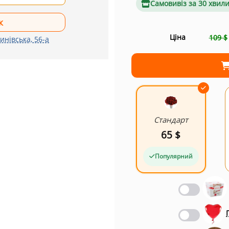
Самовивіз за 30 хвил
Ціна
109 $
инівська, 56-а
Стандарт
65 $
Популярний