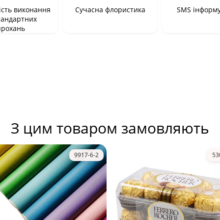
сть виконання
Сучасна флористика
SMS інформ
тандартних
прохань
З цим товаром замовляють
9917-6-2
53