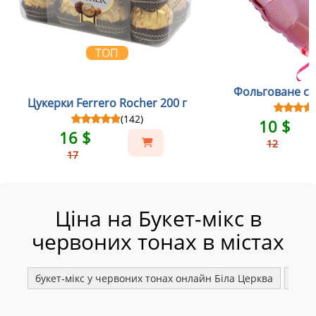
ТОП
Фольговане с
Цукерки Ferrero Rocher 200 г
(142)
10 $
16 $
12
17
Ціна на Букет-мікс в
червоних тонах в містах
букет-мікс у червоних тонах онлайн Біла Церква
буке