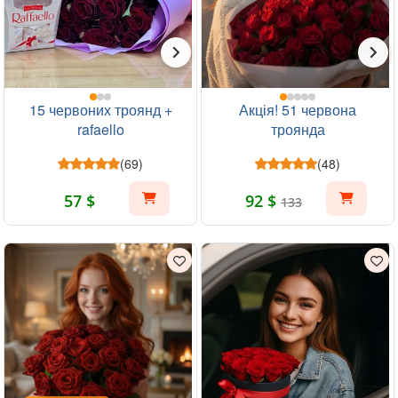
15 червоних троянд +
Акція! 51 червона
rafaello
троянда
(69)
(48)
57 $
92 $
133