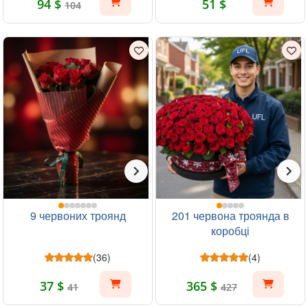
94 $
51 $
104
9 червоних троянд
201 червона троянда в
коробці
(36)
(4)
37 $
365 $
41
427