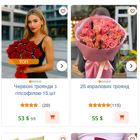
ТОП
Червоні троянди з
25 коралових троянд
гіпсофілою 15 шт
(29)
(115)
53 $
55 $
59