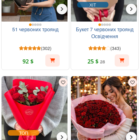
ХІТ
51 червоних троянд
Букет 7 червоних троянд
Освідчення
(302)
(343)
92 $
25 $
28
ТОП