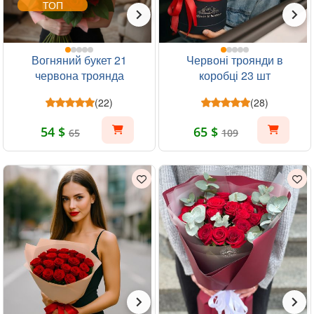
ТОП
Вогняний букет 21
Червоні троянди в
червона троянда
коробці 23 шт
(22)
(28)
54 $
65 $
65
109