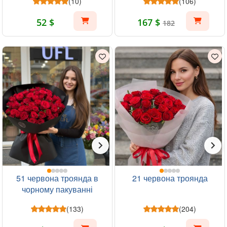
(10)
(106)
52 $
167 $
182
51 червона троянда в
21 червона троянда
чорному пакуванні
(133)
(204)