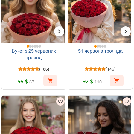
Букет з 25 червоних
51 червона троянда
троянд
(186)
(146)
56 $
92 $
67
110