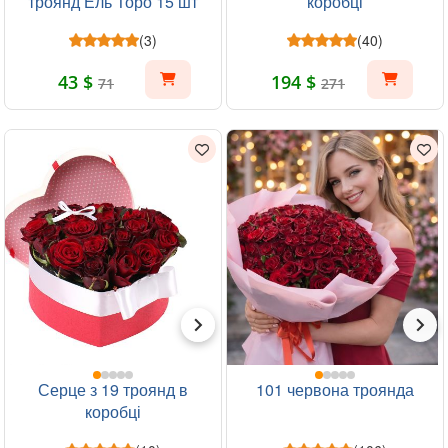
троянд Ель Торо 15 шт
коробці
(3)
(40)
43 $
194 $
71
271
Серце з 19 троянд в
101 червона троянда
коробці