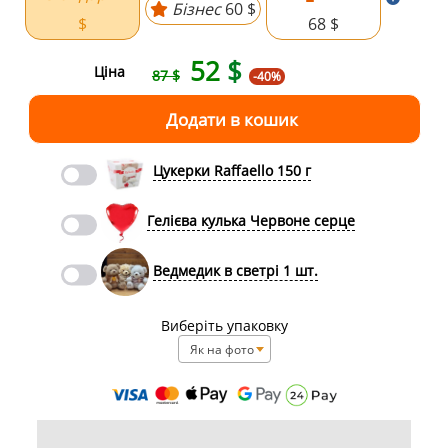
Бізнес
60 $
$
68 $
52
$
Ціна
87 $
-40%
Цукерки Raffaello 150 г
Гелієва кулька Червоне серце
Ведмедик в светрі 1 шт.
Виберіть упаковку
Як на фото