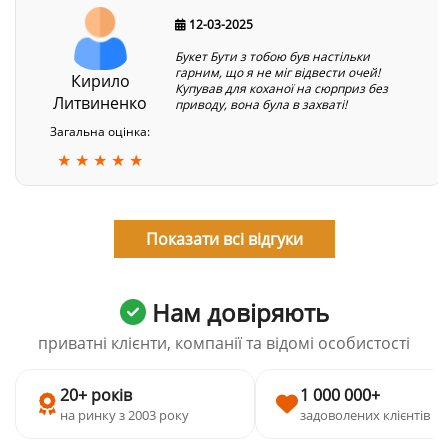
12-03-2025
Букет Бути з тобою був настільки
гарним, що я не міг відвести очей!
Кирило
Купував для коханої на сюрприз без
Литвиненко
приводу, вона була в захваті!
Загальна оцінка:
★ ★ ★ ★ ★
Показати всі відгуки
Нам довіряють
приватні клієнти, компанії та відомі особистості
20+ років
1 000 000+
на ринку з 2003 року
задоволених клієнтів