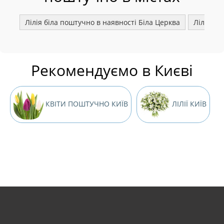
Лілія біла поштучно в наявності Біла Церква
Лілія б
Рекомендуємо в Києві
КВІТИ ПОШТУЧНО КИЇВ
ЛІЛІЇ КИЇВ