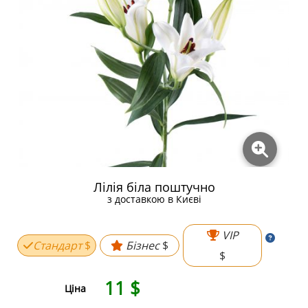
Лілія біла поштучно
з доставкою в Києві
VIP
Стандарт
$
Бізнес
$
$
11
$
Ціна