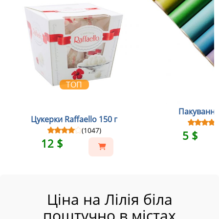
ТОП
Пакування
Цукерки Raffaello 150 г
(1047)
5 $
12 $
Ціна на Лілія біла
поштучно в містах