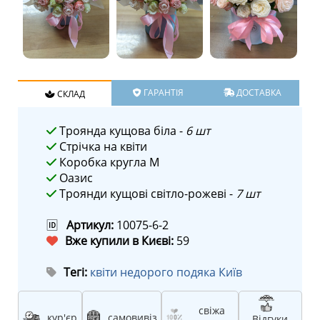
ГАРАНТІЯ
ДОСТАВКА
СКЛАД
Троянда кущова біла -
6 шт
Стрічка на квіти
Коробка кругла M
Оазис
Троянди кущові світло-рожеві -
7 шт
🆔
Артикул:
10075-6-2
Вже купили в Києві:
59
Тегі:
квіти недорого подяка Київ
свіжа
кур'єр
самовивіз
Відгуки