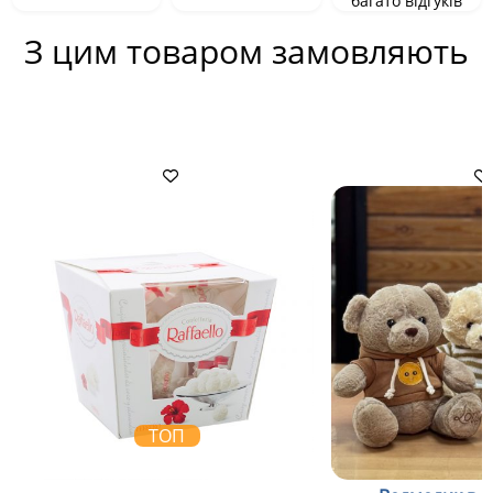
багато відгуків
З цим товаром замовляють
ТОП