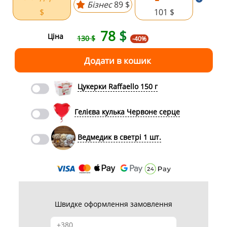
Бізнес
89 $
$
101 $
78
$
Ціна
130 $
-40%
Цукерки Raffaello 150 г
Гелієва кулька Червоне серце
Ведмедик в светрі 1 шт.
Швидке оформлення замовлення