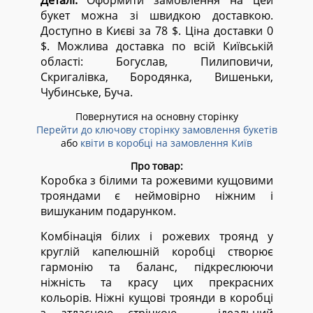
Деталі:
Оформити замовлення на цей
букет можна зі швидкою доставкою.
Доступно в Києві за 78 $. Ціна доставки 0
$. Можлива доставка по всій Київській
області:
Богуслав, Пилиповичи,
Скригалівка, Бородянка, Вишеньки,
Чубинське, Буча.
Повернутися на основну сторінку
Перейти до ключову сторінку замовлення букетів
або
квіти в коробці на замовлення Київ
Про товар:
Коробка з білими та рожевими кущовими
трояндами є неймовірно ніжним і
вишуканим подарунком.
Комбінація білих і рожевих троянд у
круглій капелюшній коробці створює
гармонію та баланс, підкреслюючи
ніжність та красу цих прекрасних
кольорів. Ніжні кущові троянди в коробці