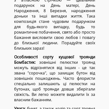
з атласною стрічкою — ідеальний
подарунок на День матері, День
Народження, 8 Березня, народження
доньки та інші випадки життя. Така
композиція стане чудовим подарунком
для будь-якого випадку, будь то
романтичне побачення, свято або просто
бажання висловити свою любов і повагу
до близької людини. Порадуйте своїх
близьких зараз!
Особливості сорту кущової троянди
Бомбастик:
зовнішні пелюстки троянд
можуть відрізнятися від інших - це так
звана "сорочка", що захищає бутон від
зовнішніх пошкоджень. Часто флористи
спеціально залишають ці пелюстки на
бутонах, щоб троянди довше зберігали
свіжість. Ви легко можете видалити їх за
власним бажанням.
Увага
: букет, а також колір та сорт троянд