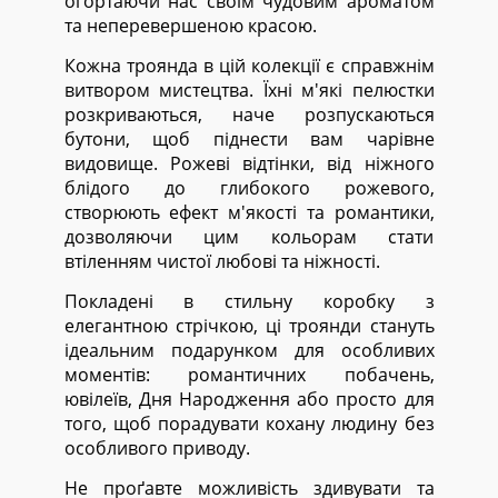
огортаючи нас своїм чудовим ароматом
та неперевершеною красою.
Кожна троянда в цій колекції є справжнім
витвором мистецтва. Їхні м'які пелюстки
розкриваються, наче розпускаються
бутони, щоб піднести вам чарівне
видовище. Рожеві відтінки, від ніжного
блідого до глибокого рожевого,
створюють ефект м'якості та романтики,
дозволяючи цим кольорам стати
втіленням чистої любові та ніжності.
Покладені в стильну коробку з
елегантною стрічкою, ці троянди стануть
ідеальним подарунком для особливих
моментів: романтичних побачень,
ювілеїв, Дня Народження або просто для
того, щоб порадувати кохану людину без
особливого приводу.
Не проґавте можливість здивувати та