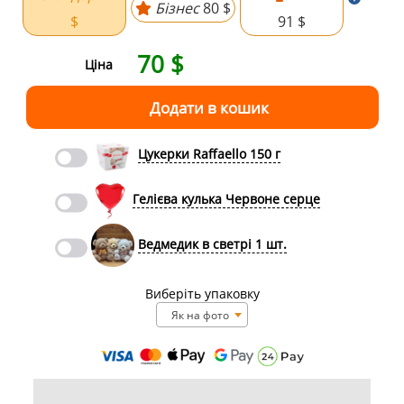
Бізнес
80 $
$
91 $
70
$
Ціна
Цукерки Raffaello 150 г
Гелієва кулька Червоне серце
Ведмедик в светрі 1 шт.
Виберіть упаковку
Як на фото