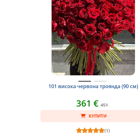
101 висока червона троянда (90 cм)
361 €
451
КУПИТИ
(1)