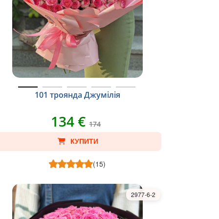
101 троянда Джумілія
134 €
174
КУПИТИ
(15)
2977-6-2