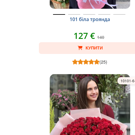
101 біла троянда
127 €
140
КУПИТИ
(25)
10101-6