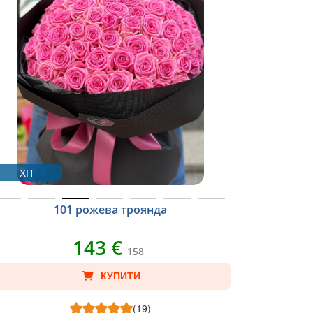
ХІТ
101 рожева троянда
143 €
158
КУПИТИ
(19)