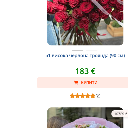
51 висока червона троянда (90 cм)
183 €
КУПИТИ
(2)
10729-6