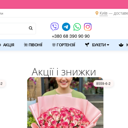
Київ
—
достав
ти
+380 68 390 90 90
АКЦІЯ
🌺 ПІВОНІЇ
🌸 ГОРТЕНЗІЇ
БУКЕТИ
К
Акції і знижки
-2
8559-6-2