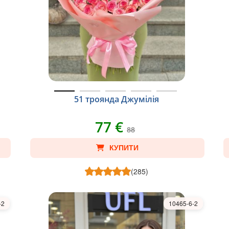
51 троянда Джумілія
77 €
88
КУПИТИ
(285)
-2
10465-6-2