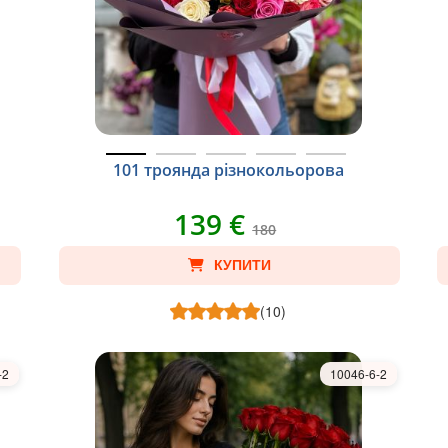
101 троянда різнокольорова
139 €
180
КУПИТИ
(10)
-2
10046-6-2