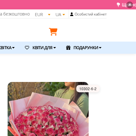
💐 Щойно отримали свіжу поставку. Подару
×
ка безкоштовно
EUR
UA
Особистий кабінет
ВІТКА
КВІТИ ДЛЯ
ПОДАРУНКИ
10302-6-2