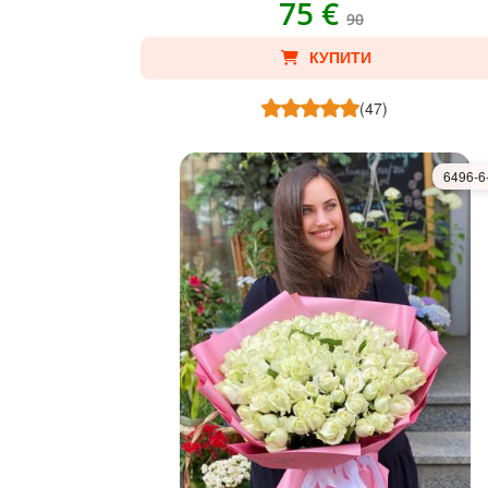
75 €
90
КУПИТИ
(47)
6496-6