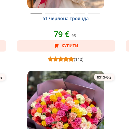
51 червона троянда
79 €
95
КУПИТИ
(142)
-2
8313-6-2