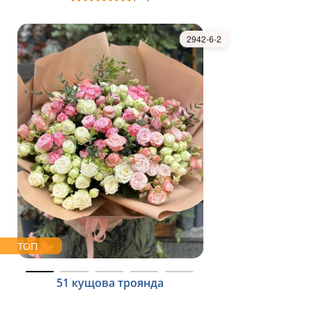
2942-6-2
ТОП
51 кущова троянда