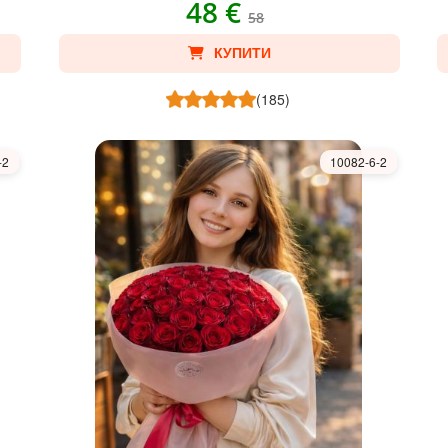
48 €
58
КУПИТИ
(185)
-2
10082-6-2