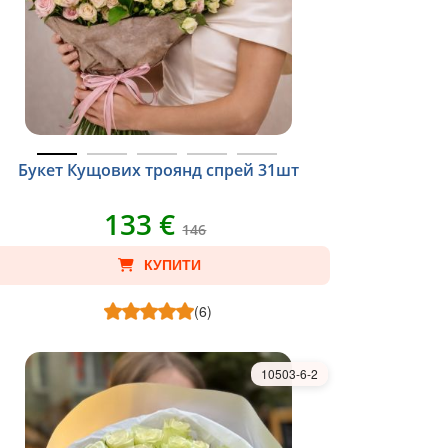
Букет Кущових троянд спрей 31шт
133 €
146
КУПИТИ
(6)
10503-6-2