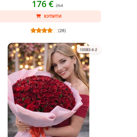
176 €
264
КУПИТИ
(28)
10083-6-2