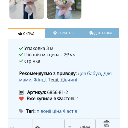
ГАРАНТІЯ
ДОСТАВКА
СКЛАД
Упаковка 3 м
Півонія місцева -
29 шт
стрічка
Рекомендуємо з приводу:
Для бабусі
,
Для
мами
,
Жінці
, Тещі,
Дівчині
🆔
Артикул:
6856-81-2
Вже купили в Фастові:
1
Тегі:
півонії ціна Фастів
свіжа