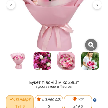
Букет півоній мікс 29шт
з доставкою в Фастові
Стандарт
Бізнес
220
VIP
191 $
$
249 $