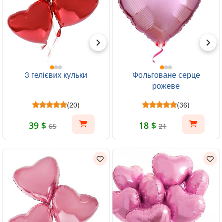
3 гелієвих кульки
Фольговане серце
рожеве
(20)
(36)
39 $
18 $
65
21