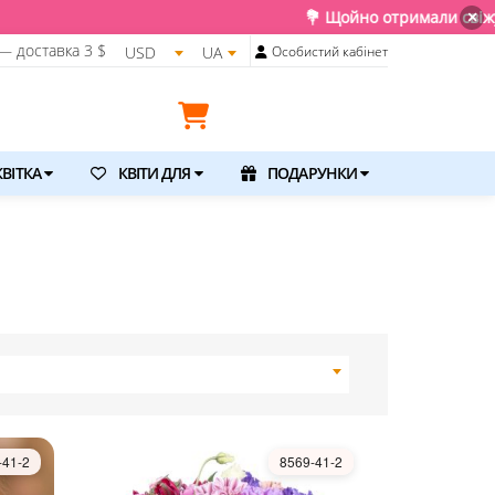
💐 Щойно отримали свіжу поставку. Подаруйте
×
— доставка
3 $
USD
UA
Особистий кабінет
ВІТКА
КВІТИ ДЛЯ
ПОДАРУНКИ
-41-2
8569-41-2