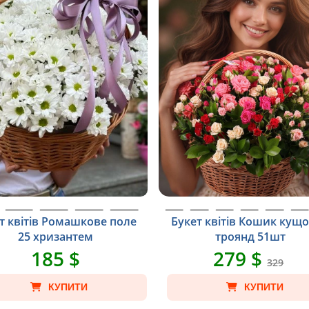
т квітів Ромашкове поле
Букет квітів Кошик кущ
25 хризантем
троянд 51шт
185 $
279 $
329
КУПИТИ
КУПИТИ