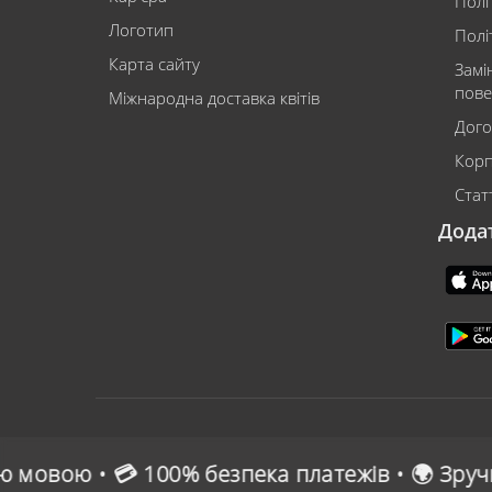
Полі
Логотип
Полі
Карта сайту
Замі
пове
Міжнародна доставка квітів
Дого
Корп
Статт
Дода
езпека платежів • 🌍 Зручна онлайн-оплата