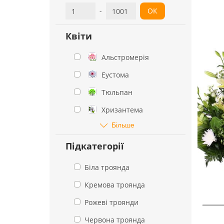
-
ОК
Квіти
Альстромерія
Еустома
Тюльпан
Хризантема
Більше
Підкатегорії
Біла троянда
Кремова троянда
Рожеві троянди
Червона троянда