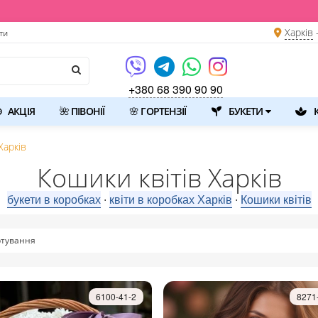
Харків
ти
+380 68 390 90 90
АКЦІЯ
🌺 ПІВОНІЇ
🌸 ГОРТЕНЗІЇ
БУКЕТИ
К
Харків
Кошики квітів Харків
букети в коробках
квіти в коробках Харків
Кошики квітів
⋅
⋅
тування
6100-41-2
8271