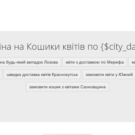
іна на Кошики квітів по {$city_da
и на будь-який випадок Лозова
квіти з доставкою по Мерефа
к
швидка доставка квітів Краснокутськ
замовити квіти у Южний
замовити кошик з квітами Сахновщина