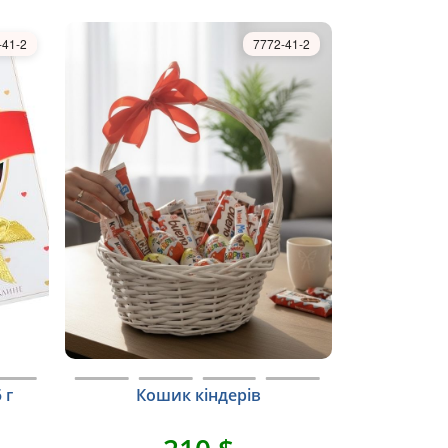
-41-2
7772-41-2
 г
Кошик кіндерів