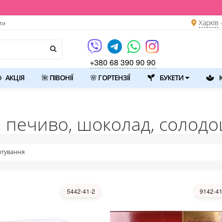
Харків
ти
+380 68 390 90 90
АКЦІЯ
🌺 ПІВОНІЇ
🌸 ГОРТЕНЗІЇ
БУКЕТИ
К
 печиво, шоколад, солодо
тування
5442-41-2
9142-41