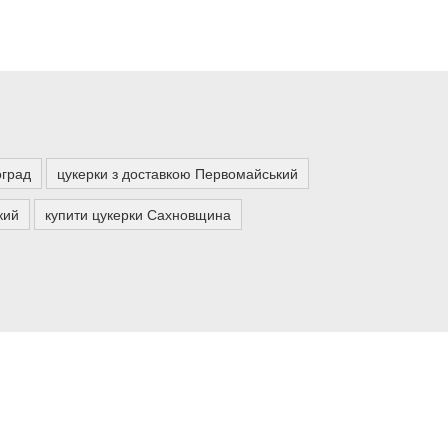
оград
цукерки з доставкою Первомайський
кий
купити цукерки Сахновщина