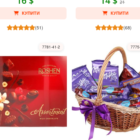
16 $
14 $
21
КУПИТИ
КУПИТИ
(51)
(68)
7781-41-2
7775