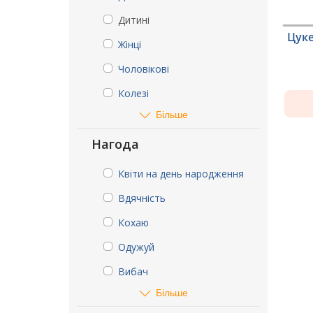
Дитині
Цуке
Жінці
Чоловікові
Колезі
Більше
Нагода
Квіти на день народження
Вдячність
Кохаю
Одужуй
Вибач
Більше