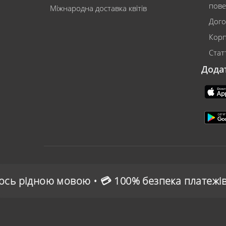
пове
Міжнародна доставка квітів
Дого
Корп
Статт
Дода
 💳 100% безпека платежів • 🌍 Зручна онлайн-