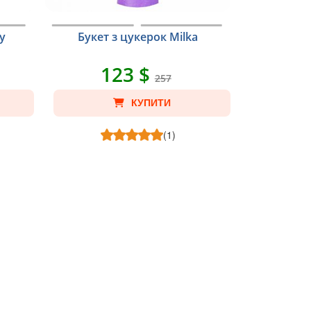
у
Букет з цукерок Milka
123 $
257
КУПИТИ
(1)