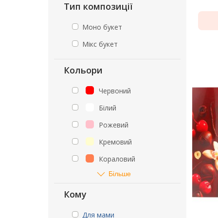
Тип композиції
Моно букет
Мікс букет
Кольори
Червоний
Білий
Рожевий
Кремовий
Кораловий
Більше
Кому
Для мами