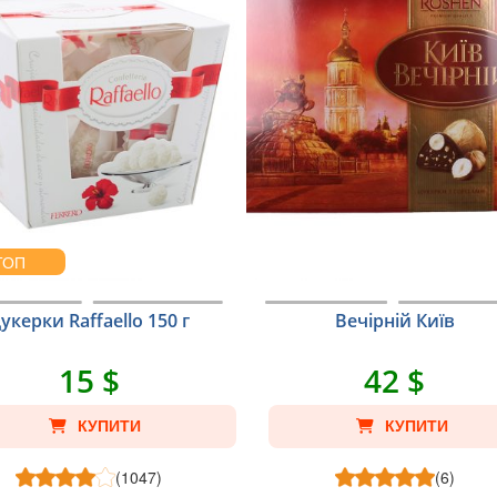
ТОП
укерки Raffaello 150 г
Вечірній Київ
15 $
42 $
КУПИТИ
КУПИТИ
(1047)
(6)