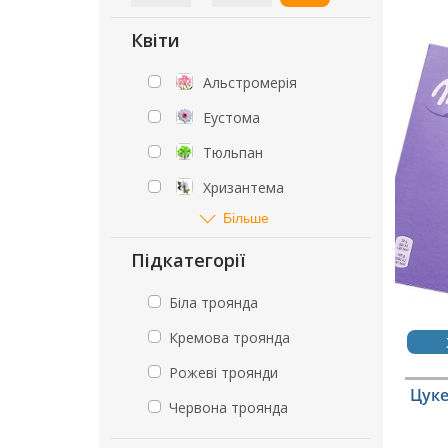
Квіти
Альстромерія
Еустома
Тюльпан
Хризантема
Більше
Підкатегорії
Біла троянда
Кремова троянда
Рожеві троянди
Цуке
Червона троянда