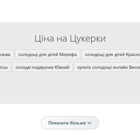
Ціна на Цукерки
озова
солодощі для дітей Мерефа
солодощі для дітей Красн
тськ
солодкі подарунки Южний
купити солодощі онлайн Висо
Показати більше