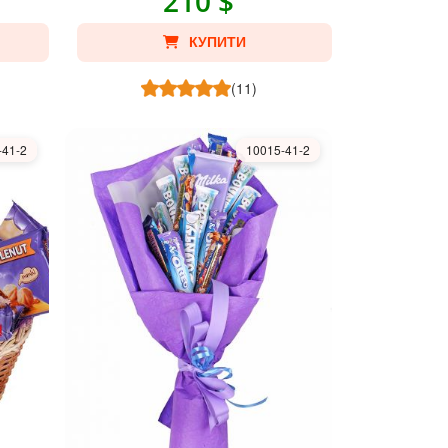
210 $
КУПИТИ
(11)
-41-2
10015-41-2