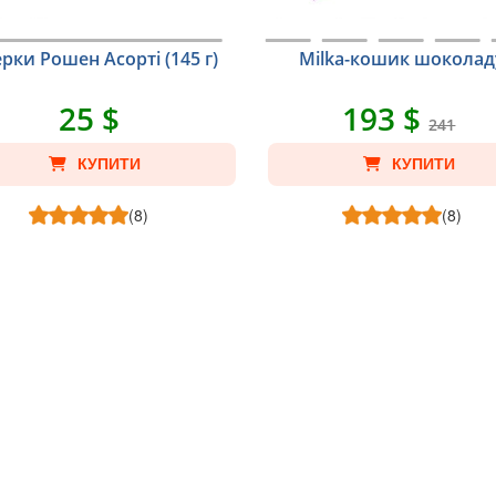
рки Рошен Асорті (145 г)
Milka-кошик шоколад
25 $
193 $
241
КУПИТИ
КУПИТИ
(8)
(8)