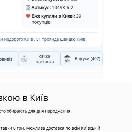
🆔
Артикул:
10498-6-2
Вже купили в Києві:
39
покупців
ди недорого Київ
,
51 троянда швидко Київ
свіжа
Відгуки (407)
овивіз
поставка
вкою в Київ
асто обирають для дня народження.
.
авки 0 грн. Можлива доставка по всій Київській