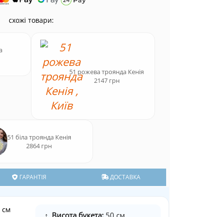
схожі товари:
а
51 рожева троянда Кенія
2147 грн
51 біла троянда Кенія
2864 грн
ГАРАНТІЯ
ДОСТАВКА
 см
↕
Висота букета:
50 см.