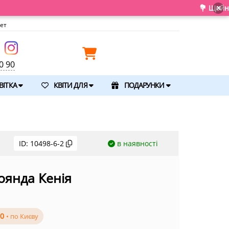
💐 Щойно отримали свіжу по
×
ет
0 90
ВІТКА
КВІТИ ДЛЯ
ПОДАРУНКИ
ID:
10498-6-2
в наявності
оянда Кенія
00
• по Києву