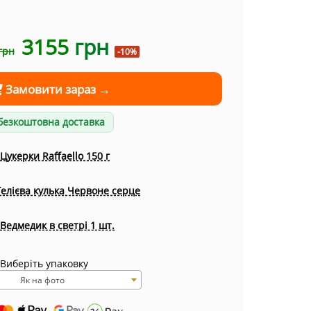
3155
грн
грн
-10%
Замовити зараз →
безкоштовна доставка
Цукерки Raffaello 150 г
Гелієва кулька Червоне серце
Ведмедик в светрі 1 шт.
Виберіть упаковку
Як на фото