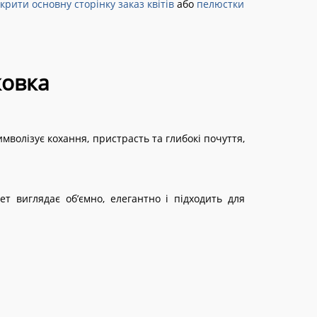
крити основну сторінку заказ квітів
або
пелюстки
ковка
мволізує кохання, пристрасть та глибокі почуття,
т виглядає об’ємно, елегантно і підходить для