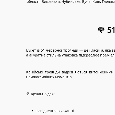
області:
Вишеньки, Чубинське, Буча, Київ, Глевах
🌹 5
Букет із 51 червоної троянди — це класика, яка 
а акуратна стильна упаковка підкреслює преміаль
Кенійські троянди відрізняються витонченими 
найважливіших моментів.
💐 Ідеально для:
освідчення в коханні