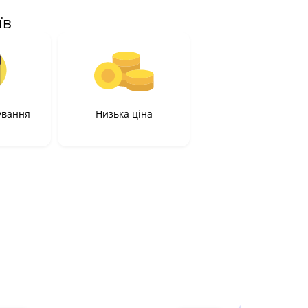
їв
ування
Низька ціна