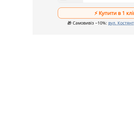
🎁 Самовивіз −10%:
вул. Костянт