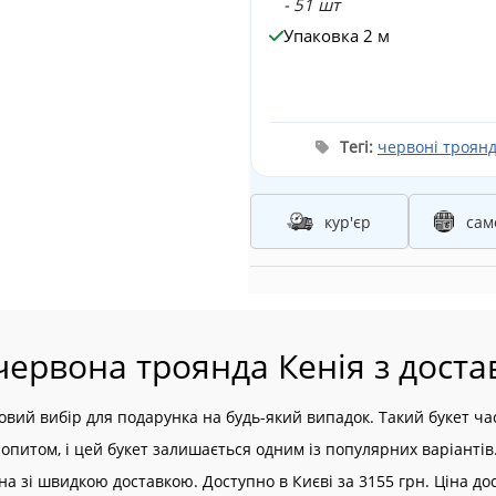
- 51 шт
Упаковка 2 м
Тегі:
червоні троян
кур'єр
сам
червона троянда Кенія з доста
довий вибір для подарунка на будь-який випадок. Такий букет ч
попитом, і цей букет залишається одним із популярних варіантів
зі швидкою доставкою. Доступно в Києві за 3155 грн. Ціна дост