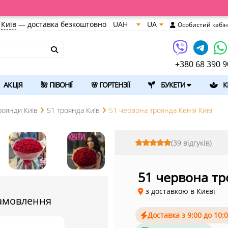
Київ
—
доставка безкоштовно
UAH
UA
Особистий кабін
+380 68 390 9
АКЦІЯ
🌺 ПІВОНІЇ
🌸 ГОРТЕНЗІЇ
БУКЕТИ
К
роянди Київ
51 троянда Київ
51 червона троянда Кенія Київ
(39 відгуків)
51 червона тр
з доставкою в Києві
амовлення
Доставка з 9:00 до 10: