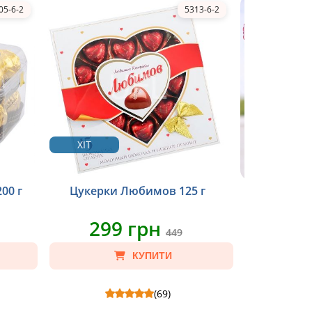
05-6-2
5313-6-2
ХІТ
00 г
Цукерки Любимов 125 г
Фольгова
299 грн
33
449
КУПИТИ
(69)