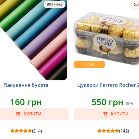
9917-6-2
53
ТОП
Пакування букета
Цукерки Ferrero Rocher 2
160 грн
550 грн
605
КУПИТИ
КУПИТИ
(214)
(142)