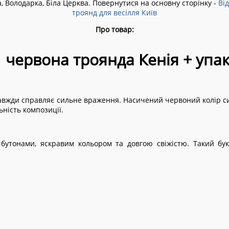
а, Володарка, Біла Церква.
Повернутися на основну сторінку -
Від
троянд для весілля Київ
Про товар:
1 червона троянда Кенія + упа
завжди справляє сильне враження. Насичений червоний колір си
ність композиції.
бутонами, яскравим кольором та довгою свіжістю. Такий буке