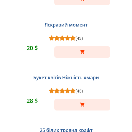
Яскравий момент
(43)
20 $
Букет квітів Ніжність хмари
(43)
28 $
25 білих троянд крафт