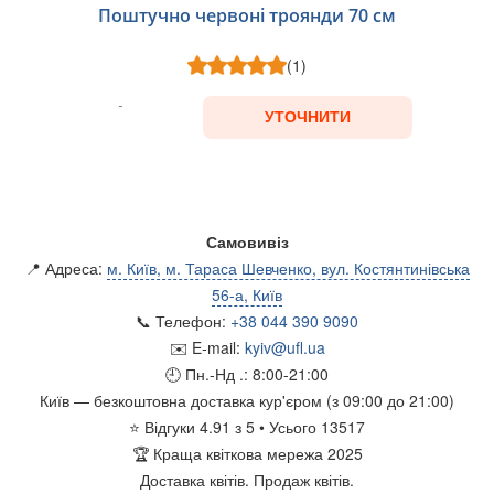
Поштучно червоні троянди 70 см
(1)
УТОЧНИТИ
Самовивіз
📍 Адреса:
м. Київ, м. Тараса Шевченко, вул. Костянтинівська
56-а, Київ
📞 Телефон:
+38 044 390 9090
✉️ E-mail:
kyiv@ufl.ua
🕘 Пн.-Нд .:
8:00-21:00
Київ
— безкоштовна доставка кур'єром (з 09:00 до 21:00)
⭐
Відгуки
4.91
з
5
• Усього
13517
🏆
Краща квіткова мережа 2025
Доставка квітів.
Продаж квітів.