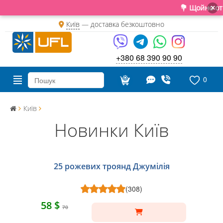
💐 Щойно отримал
×
Київ
—
доставка безкоштовно
+380 68 390 90 90
0
Київ
Новинки Київ
25 рожевих троянд Джумілія
(308)
58 $
70