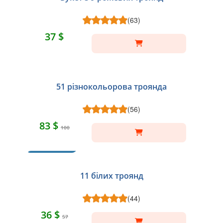
(63)
37 $
51 різнокольорова троянда
(56)
83 $
100
ХІТ
11 білих троянд
(44)
36 $
57