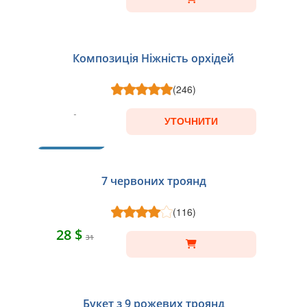
Композиція Ніжність орхідей
(246)
УТОЧНИТИ
ХІТ
7 червоних троянд
(116)
28 $
31
Букет з 9 рожевих троянд