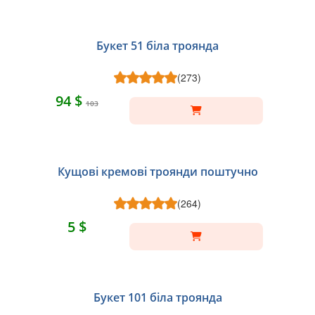
Букет 51 біла троянда
(273)
94 $
103
Кущові кремові троянди поштучно
(264)
5 $
Букет 101 біла троянда