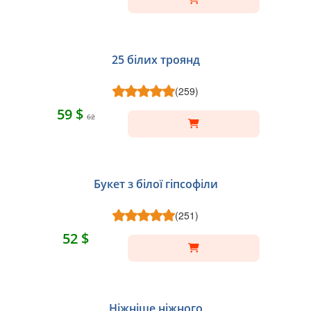
25 білих троянд
(259)
59 $
62
Букет з білої гіпсофіли
(251)
52 $
Ніжніше ніжного