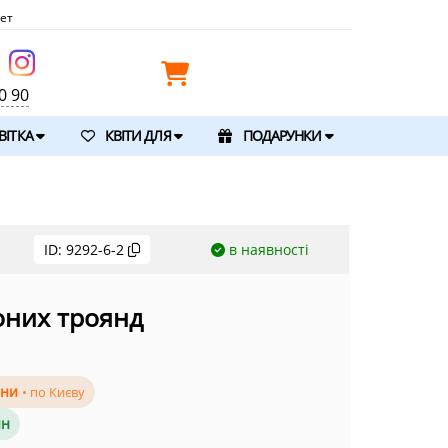
ет
0 90
ВІТКА
КВІТИ ДЛЯ
ПОДАРУНКИ
ID:
9292-6-2
в наявності
оних троянд
ини
• по Києву
ин