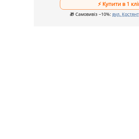
🎁 Самовивіз −10%:
вул. Костянт