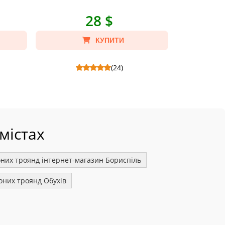
28 $
КУПИТИ
(24)
 см,
3 рожевих серця - Склад: Кулька
3 гелієвих ку
фольгована серце.
фольг
містах
оних троянд інтернет-магазин Бориспіль
оних троянд Обухів