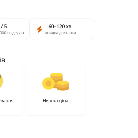
 / 5
60–120 хв
000+ відгуків
швидка доставка
їв
ування
Низька ціна