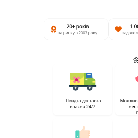
20+ років
1 0
на ринку з 2003 року
задовол

Швидка доставка
Можливі
вчасно 24/7
нес