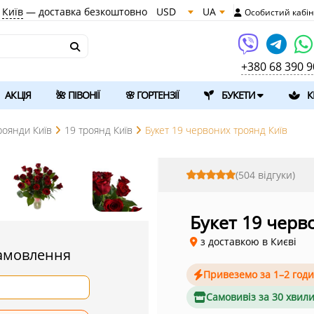
Київ
—
доставка безкоштовно
USD
UA
Особистий кабін
+380 68 390 9
АКЦІЯ
🌺 ПІВОНІЇ
🌸 ГОРТЕНЗІЇ
БУКЕТИ
К
роянди Київ
19 троянд Київ
Букет 19 червоних троянд Київ
(504 відгуки)
Букет 19 черв
з доставкою в Києві
амовлення
Привеземо за 1–2 год
Самовивіз за 30 хвил