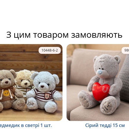
З цим товаром замовляють
10448-6-2
98
едмедик в светрі 1 шт.
Сірий тедді 15 см