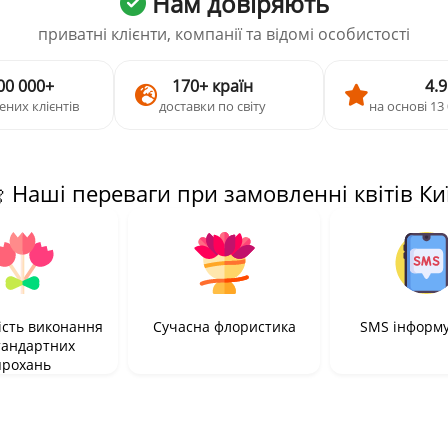
Нам довіряють
приватні клієнти, компанії та відомі особистості
00 000+
170+ країн
4.9
ених клієнтів
доставки по світу
на основі 13 
 Наші переваги при замовленні квітів Ки
сть виконання
Сучасна флористика
SMS інформ
тандартних
прохань