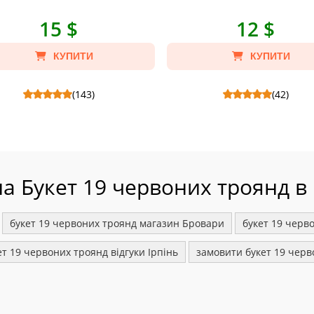
15 $
12 $
КУПИТИ
КУПИТИ
(143)
(42)
 в светрі 1 шт. - Склад: Ведмедик в
Сірий тедді 15 см - Склад: Сірий теді 15
худі, Пакет крафт S.
Пакет крафт S.
на Букет 19 червоних троянд в 
букет 19 червоних троянд магазин Бровари
букет 19 черв
ет 19 червоних троянд відгуки Ірпінь
замовити букет 19 черв