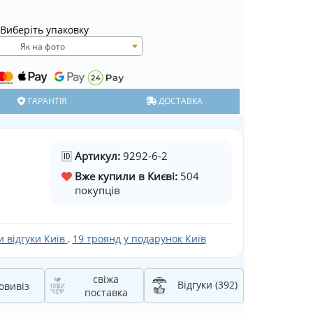
Виберіть упаковку
Як на фото
ГАРАНТІЯ
ДОСТАВКА
🆔
Артикул:
9292-6-2
Вже купили в Києві:
504
м
покупців
 відгуки Київ
,
19 троянд у подарунок Київ
свіжа
Відгуки (392)
овивіз
поставка