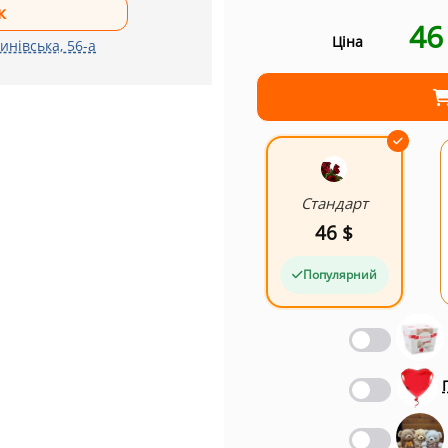
4
Ціна
инівська, 56-а
Стандарт
46 $
Популярний