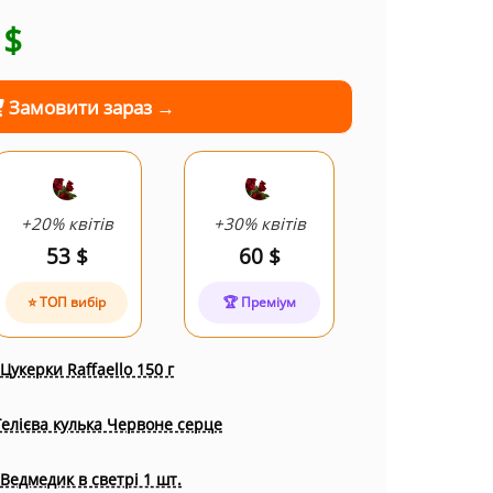
6
$
Замовити зараз →
+20% квітів
+30% квітів
53 $
60 $
⭐ ТОП вибір
🏆 Преміум
Цукерки Raffaello 150 г
Гелієва кулька Червоне серце
Ведмедик в светрі 1 шт.