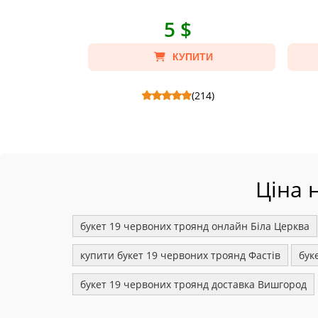
5 $
КУПИТИ
(214)
Пакування букета - Склад: Упаковка на
Ведмедик
букет квітів .
Ціна 
букет 19 червоних троянд онлайн Біла Церква
купити букет 19 червоних троянд Фастів
бук
букет 19 червоних троянд доставка Вишгород