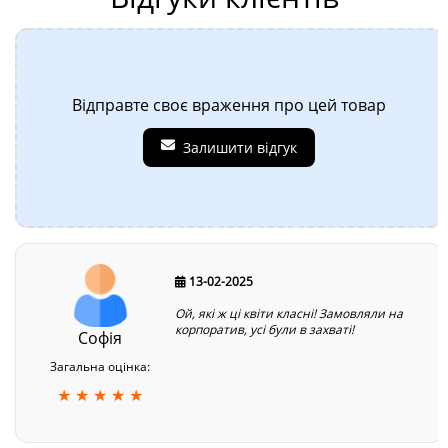
Відправте своє враження про цей товар
Залишити відгук
13-02-2025
Ой, які ж ці квіти класні! Замовляли на
корпоратив, усі були в захваті!
Софія
Загальна оцінка:
★ ★ ★ ★ ★