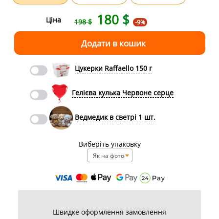
180
$
Ціна
198 $
-9%
Цукерки Raffaello 150 г
Гелієва кулька Червоне серце
Ведмедик в светрі 1 шт.
Виберіть упаковку
Як на фото
Швидке оформлення замовлення