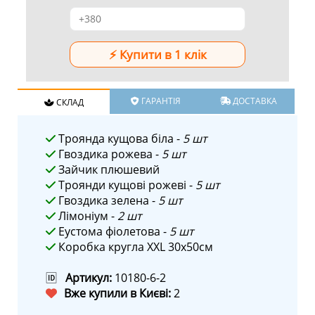
ГАРАНТІЯ
ДОСТАВКА
СКЛАД
Троянда кущова біла -
5 шт
Гвоздика рожева -
5 шт
Зайчик плюшевий
Троянди кущові рожеві -
5 шт
Гвоздика зелена -
5 шт
Лімоніум -
2 шт
Еустома фіолетова -
5 шт
Коробка кругла XXL 30х50см
🆔
Артикул:
10180-6-2
Вже купили в Києві:
2