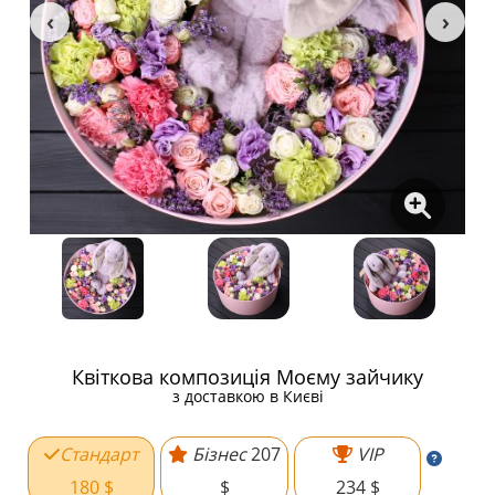
Квіткова композиція Моєму зайчику
з доставкою в Києві
Стандарт
Бізнес
207
VIP
180 $
$
234 $