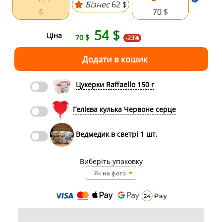
Бізнес
62 $
$
70 $
54
$
Ціна
70 $
-23%
Цукерки Raffaello 150 г
Гелієва кулька Червоне серце
Ведмедик в светрі 1 шт.
Виберіть упаковку
Як на фото