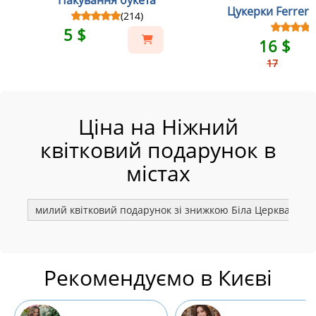
Пакування букета
Цукерки Ferrero
(214)
5 $
16 $
17
Ціна на Ніжний
квітковий подарунок в
містах
милий квітковий подарунок зі знижкою Біла Церква
м
Рекомендуємо в Києві