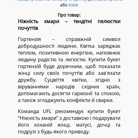
або
Київ
Про товар:
Ніжність хмари – тендітні пелюстки
почуттів
Гортензія – справжній символ
добродушності людини. Квітка заряджає
теплом, позитивною енергією, наповнює
людину радістю та легкістю. Купити букет
гортензій буде доречним, щоб показати
жінці силу своїх почуттів або зав'язати
дружбу. Суцвіття квітки, згідно з
віруваннями народів східних країн,
допомагають досягти гармонії та спокою,
а також згладжують конфлікти й сварки.
Команда UFL рекомендує купити букет
“Ніжність хмари” з доставкою і подарувати
його коханій жінці, матусі, дочці та
подрузі з будь-якого приводу.