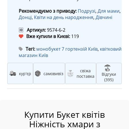
Рекомендуємо з приводу:
Подрузі
,
Для мами
,
Донці
,
Квіти на день народження
,
Дівчині
🆔
Артикул:
9574-6-2
Вже купили в Києві:
119
Тегі:
монобукет 7 гортензій Київ
,
квітковий
магазин Київ
свіжа
кур'єр
самовивіз
Відгуки
поставка
(395)
Купити Букет квітів
Ніжність хмари з