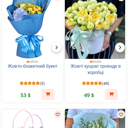
Жовто-блакитний букет
Жовті кущові троянди в
коробці
(5)
(48)
53 $
49 $