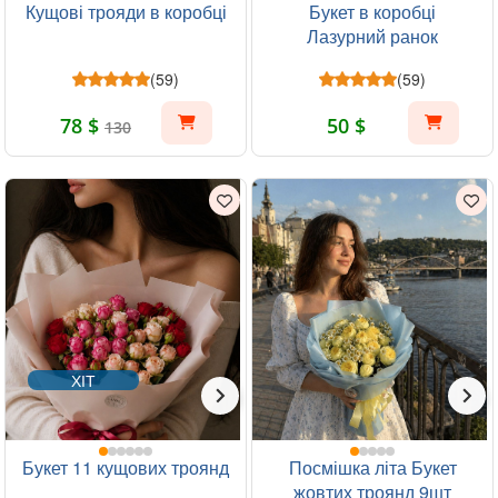
Кущові трояди в коробці
Букет в коробці
Лазурний ранок
(59)
(59)
78 $
50 $
130
ХІТ
Букет 11 кущових троянд
Посмішка літа Букет
жовтих троянд 9шт