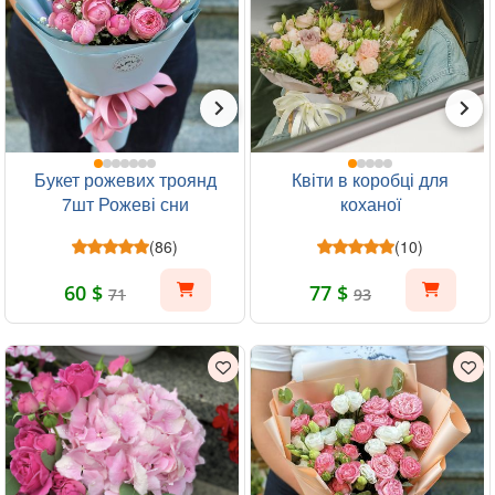
Букет рожевих троянд
Квіти в коробці для
7шт Рожеві сни
коханої
(86)
(10)
60 $
77 $
71
93