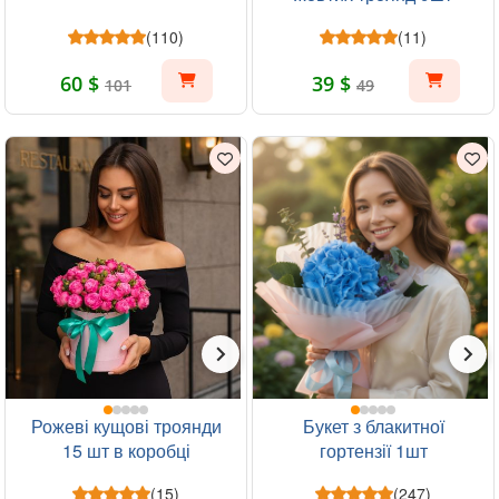
(110)
(11)
60 $
39 $
101
49
Рожеві кущові троянди
Букет з блакитної
15 шт в коробці
гортензії 1шт
(15)
(247)