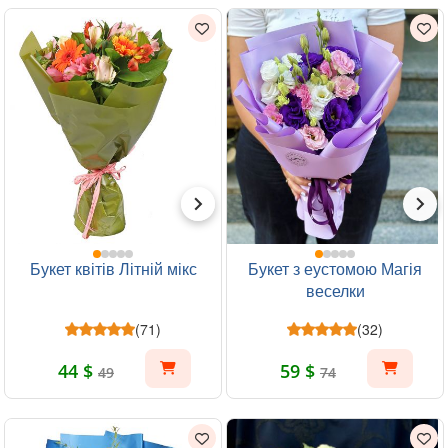
Букет квітів Літній мікс
Букет з еустомою Магія
веселки
(71)
(32)
44 $
59 $
49
74