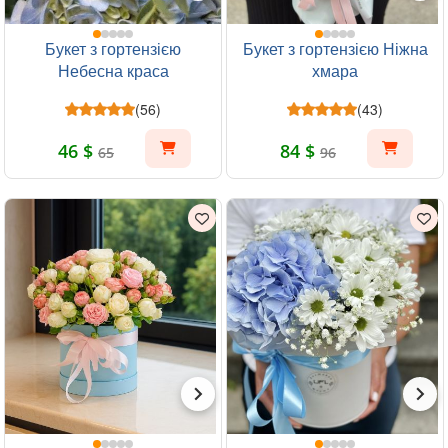
Букет з гортензією
Букет з гортензією Ніжна
Небесна краса
хмара
(56)
(43)
46 $
84 $
65
96