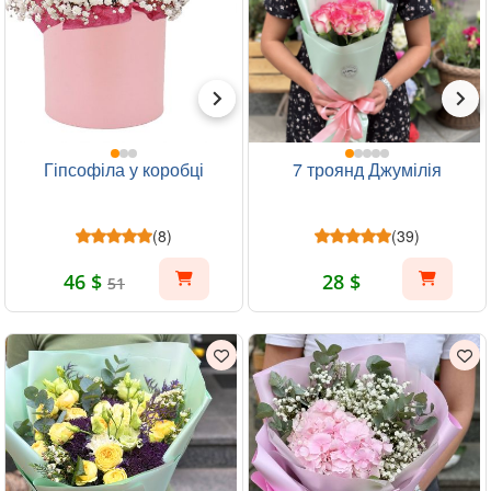
Гіпсофіла у коробці
7 троянд Джумілія
(8)
(39)
46 $
28 $
51