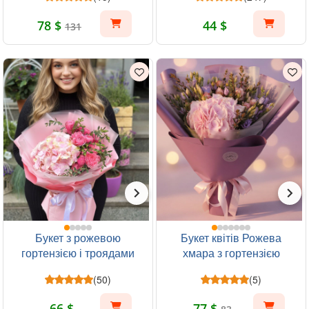
78 $
44 $
131
Букет з рожевою
Букет квітів Рожева
гортензією і троядами
хмара з гортензією
Чарівні моменти
(50)
(5)
66 $
77 $