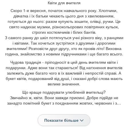
Квіти для вчителя
Скоро 1-е вересня, початок навчального року. Хлопчики,
дівчатка і їх батьки чекають цього дня з хвилюванням,
готуються до нього: разом купують зошити, олівці, ручки. Це
свято надихає музики, різнокольорових повітряних кульок,
строгих костюмчиків і білих бантів.
З самого ранку до шкіл потягнуться учні різного віку, з ранцями
і квітами. Так хочеться зустрітися з друзями і дорогими
вчителями! Розповісти друг-другу, хто як провів літо! Виховна
година, знайомство з новими підручниками і ще багато всього.
Чудова традиція - пріподносіт в цей день вчителям квіти і
подарунки. Адже вони так стараються! Від натхнення вчителів
залежить дуже багато чого в їх важливій і непростій справі. А
букет квітів, подарований від душі, і сказані добрі слова мають
велике значення.
Що краще подарувати улюбленій вчительці?
Звичайно ж, квіти. Вони завжди приємні. Добре підійде не
занадто помітний букет з поєднанням жовтих, червоних і з…
Показати більше