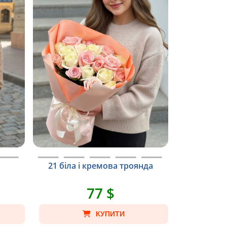
и
21 біла і кремова троянда
77 $
КУПИТИ