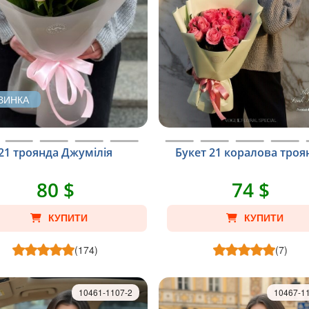
ВИНКА
21 троянда Джумілія
Букет 21 коралова троя
80 $
74 $
КУПИТИ
КУПИТИ
(174)
(7)
10461-1107-2
10467-1