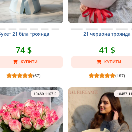
Букет 21 біла троянда
21 червона троянда
74 $
41 $
КУПИТИ
КУПИТИ
(67)
(197)
10460-1107-2
10457-1