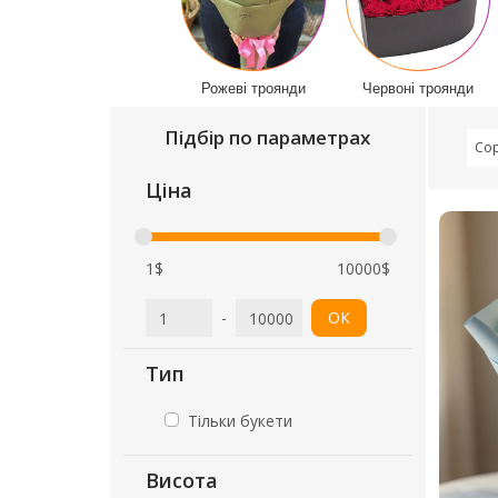
Рожеві троянди
Червоні троянди
Підбір по параметрах
Сор
Ціна
1$
10000$
-
ОК
Тип
Тільки букети
Висота