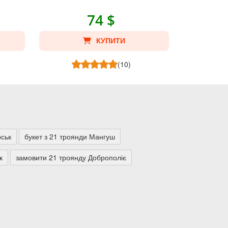
74 $
КУПИТИ
(10)
рськ
букет з 21 троянди Мангуш
к
замовити 21 троянду Доброполіє