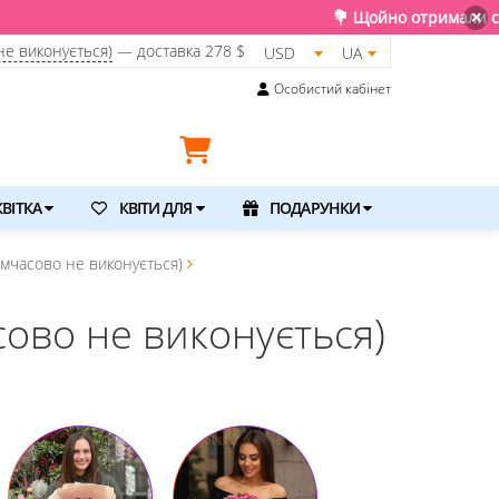
💐 Щойно отримали свіжу поставку. Подаруйте квіти та
×
не виконується)
— доставка
278 $
USD
UA
Особистий кабінет
ВІТКА
КВІТИ ДЛЯ
ПОДАРУНКИ
имчасово не виконується)
сово не виконується)