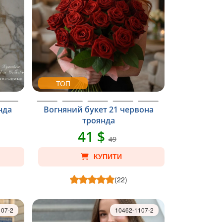
ТОП
нда
Вогняний букет 21 червона
троянда
41 $
49
КУПИТИ
(22)
107-2
10462-1107-2