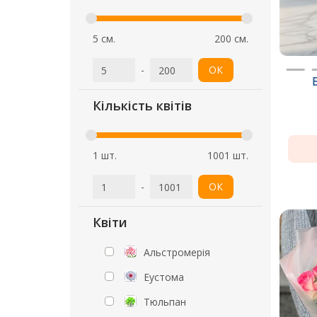
5 см.
200 см.
-
ОК
Кількість квітів
1 шт.
1001 шт.
-
ОК
Квіти
Альстромерія
Еустома
Тюльпан