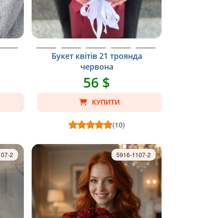
Букет квітів 21 троянда
червона
56 $
КУПИТИ
(10)
107-2
5916-1107-2