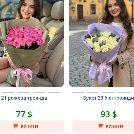
21 рожева троянда
Букет 23 білі троянд
77 $
93 $
КУПИТИ
КУПИТИ