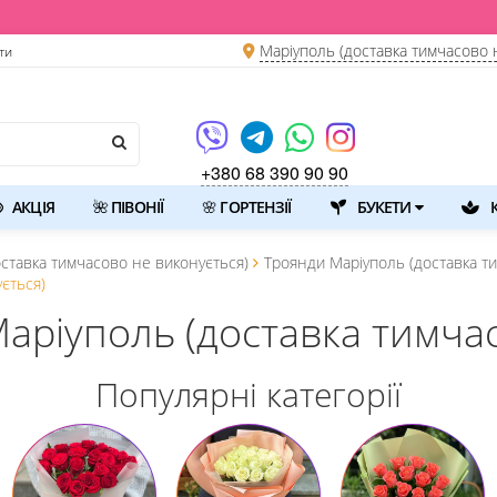
Маріуполь (доставка тимчасово 
ти
+380 68 390 90 90
АКЦІЯ
🌺 ПІВОНІЇ
🌸 ГОРТЕНЗІЇ
БУКЕТИ
К
оставка тимчасово не виконується)
Троянди Маріуполь (доставка т
ється)
аріуполь (доставка тимча
Популярні категорії