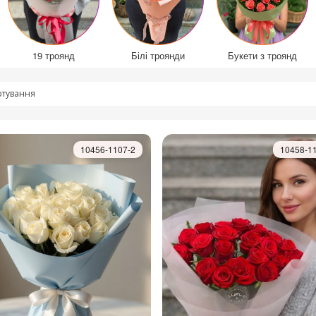
19 троянд
Білі троянди
Букети з троянд
тування
10456-1107-2
10458-1