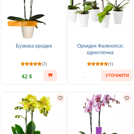
ТОП
Бузкова орхідея
Орхидея Фаленопсіс
одногілочна
(7)
(1)
42 $
УТОЧНИТИ