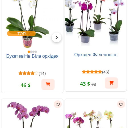
ТОП
Орхідея Фаленопсіс
Букет квітів Біла орхідея
(46)
(14)
43 $
72
46 $