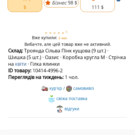
Бізнес
98 $
$
111 $
5
⭐
⭐
⭐
⭐
⭐
Вже купили:
2 чол.
Вибачте, але цей товар вже не активний.
Склад:
Троянда Сільва Пінк кущова (9 шт.) ·
Шишка (5 шт.) · Оазис · Коробка кругла M · Стрічка
на
квіти
· Гілка ялинки
ID товару:
10414-4996-2
Переглядів на тиждень:
1 чол.
кур'єр /
самовивіз
свіжа поставка
відгуки