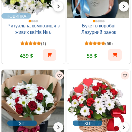
НОВИНКА
Ритуальна композиція з
Букет в коробці
живих квітів № 6
Лазурний ранок
(1)
(59)
439 $
53 $
ХІТ
ХІТ