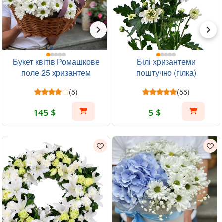
Букет квітів Ромашкове
Білі хризантеми
поле 25 хризантем
поштучно (гілка)
(5)
(55)
145 $
5 $