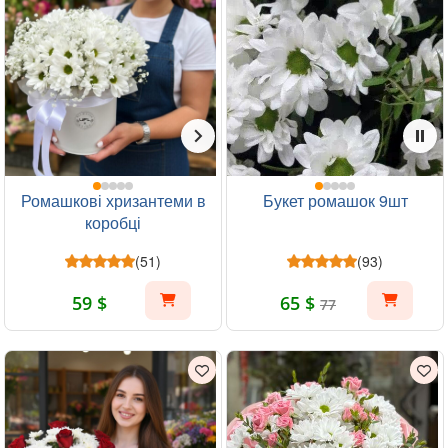
Ромашкові хризантеми в
Букет ромашок 9шт
коробці
(51)
(93)
59 $
65 $
77