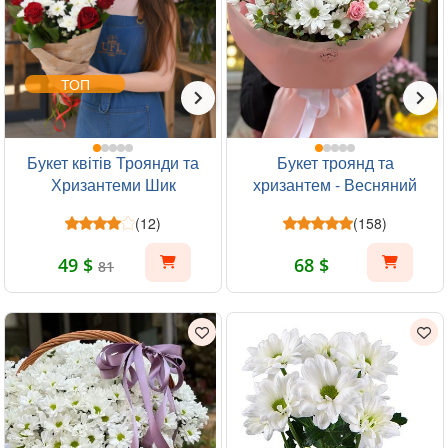
ТОП
Букет квітів Троянди та
Букет троянд та
Хризантеми Шик
хризантем - Весняний
ранок
(12)
(158)
49 $
68 $
81