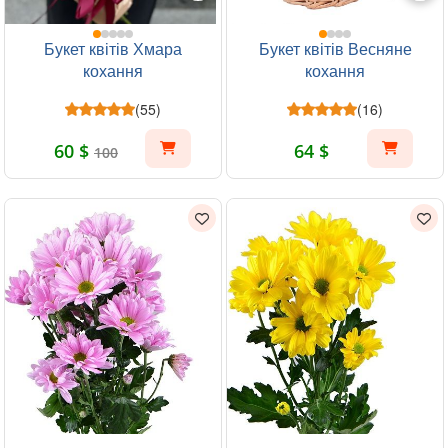
Букет квітів Хмара
Букет квітів Весняне
кохання
кохання
(55)
(16)
60 $
64 $
100