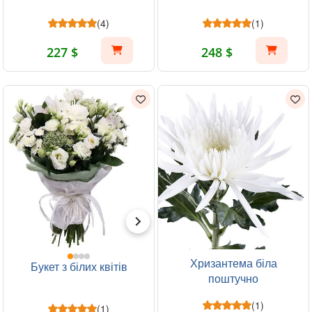
(4)
(1)
227 $
248 $
Хризантема біла
Букет з білих квітів
поштучно
(1)
(1)