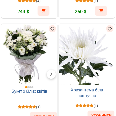
(4)
(1)
244 $
260 $
Хризантема біла
Букет з білих квітів
поштучно
(1)
(1)
УТОЧНИТИ