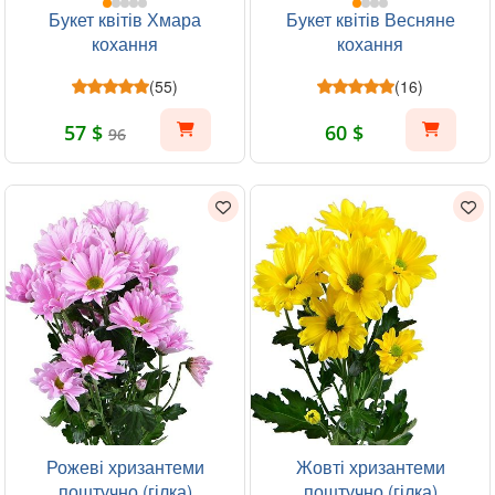
Букет квітів Хмара
Букет квітів Весняне
кохання
кохання
(55)
(16)
57 $
60 $
96
Рожеві хризантеми
Жовті хризантеми
поштучно (гілка)
поштучно (гілка)