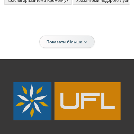
красиві хризантеми Кременчук
хризантеми недорого Лубни
Показати більше