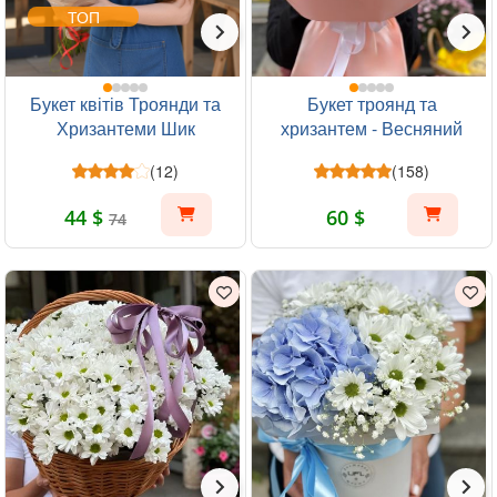
ТОП
Букет квітів Троянди та
Букет троянд та
Хризантеми Шик
хризантем - Весняний
ранок
(12)
(158)
44 $
60 $
74