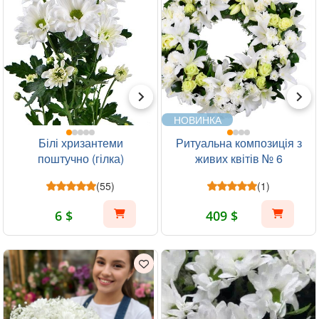
НОВИНКА
Білі хризантеми
Ритуальна композиція з
поштучно (гілка)
живих квітів № 6
(55)
(1)
6 $
409 $