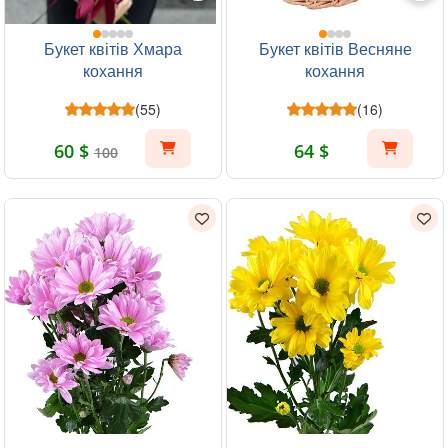
Букет квітів Хмара
Букет квітів Весняне
кохання
кохання
(55)
(16)
60 $
64 $
100