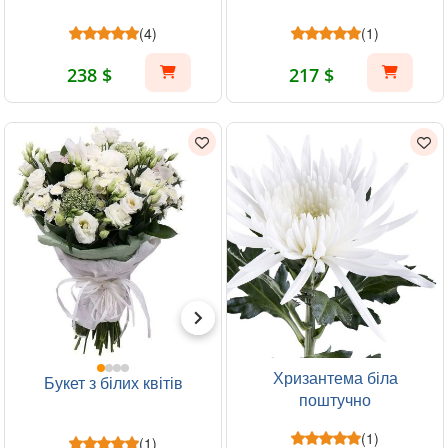
(4)
(1)
238 $
217 $
Хризантема біла
Букет з білих квітів
поштучно
(1)
(1)