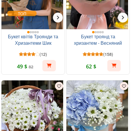
ТОП
Букет квітів Троянди та
Букет троянд та
Хризантеми Шик
хризантем - Весняний
ранок
(12)
(158)
49 $
62 $
82