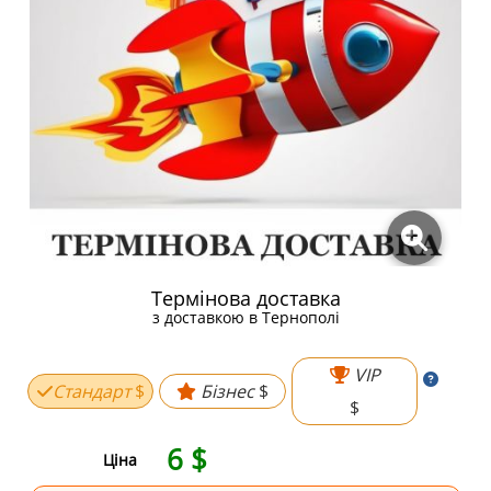
Термінова доставка
з доставкою в Тернополі
VIP
Стандарт
$
Бізнес
$
$
6
$
Ціна