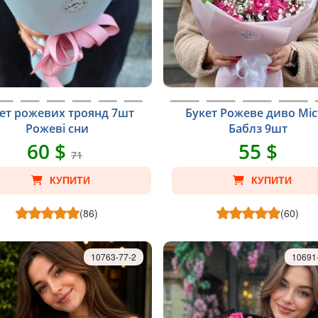
ет рожевих троянд 7шт
Букет Рожеве диво Мі
Рожеві сни
Баблз 9шт
60 $
55 $
71
КУПИТИ
КУПИТИ
(86)
(60)
10763-77-2
10691