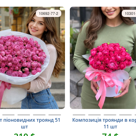
10692-77-2
10301
т піоновидних троянд 51
Композиція троянди в ко
шт
11 шт