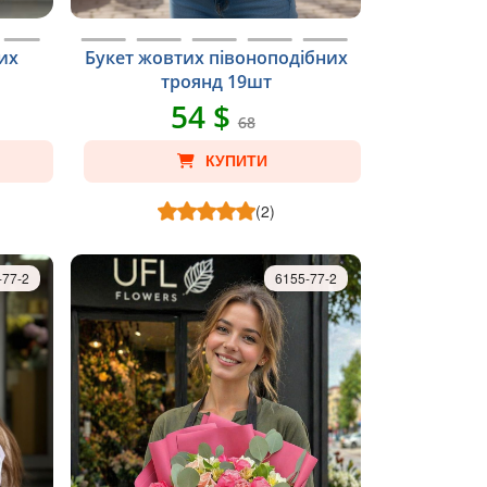
их
Букет жовтих півоноподібних
троянд 19шт
54 $
68
КУПИТИ
(2)
-77-2
6155-77-2