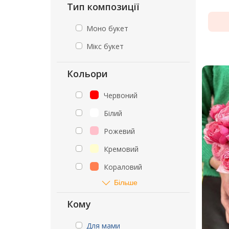
Тип композиції
Моно букет
Мікс букет
Кольори
Червоний
Білий
Рожевий
Кремовий
Кораловий
Більше
Кому
Для мами