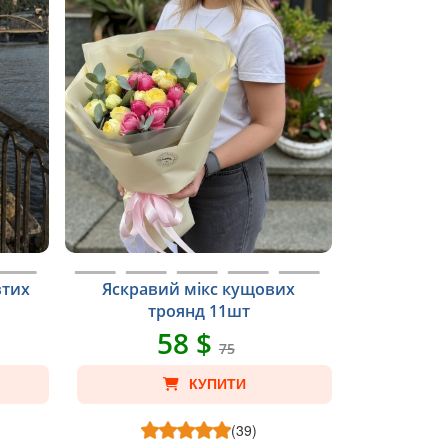
втих
Яскравий мікс кущових
троянд 11шт
58 $
75
КУПИТИ
(39)