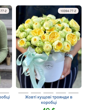
-77-2
10394-77-2
робці
Жовті кущові троянди в
коробці