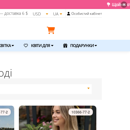
💐 Щойно отримали свіжу поставку. Подаруйте 
×
— доставка
6 $
USD
UA
Особистий кабінет
ВІТКА
КВІТИ ДЛЯ
ПОДАРУНКИ
оді
-77-2
10366-77-2