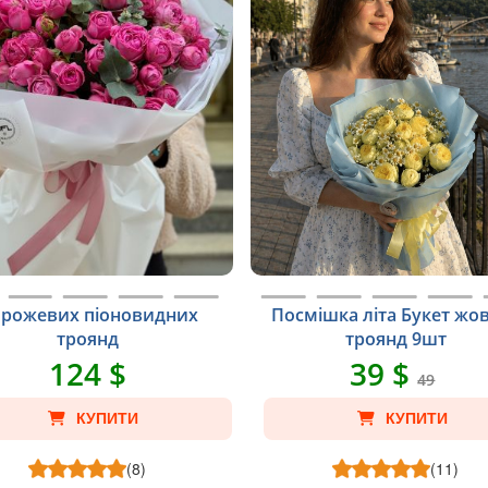
 рожевих піоновидних
Посмішка літа Букет жо
троянд
троянд 9шт
124 $
39 $
49
КУПИТИ
КУПИТИ
(8)
(11)