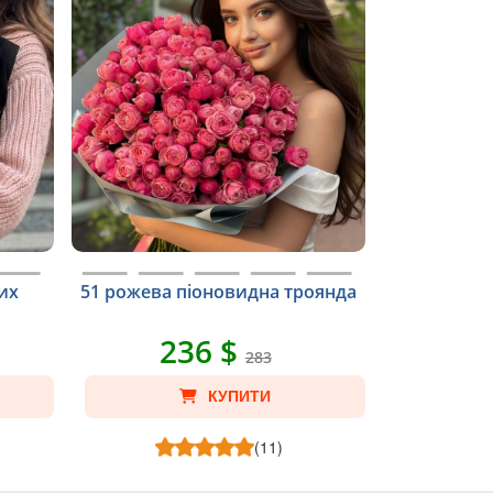
их
51 рожева піоновидна троянда
236 $
283
КУПИТИ
(11)