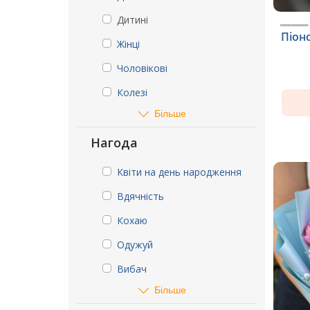
Дитині
Піон
Жінці
Чоловікові
Колезі
Більше
Нагода
Квіти на день народження
Вдячність
Кохаю
Одужуй
Вибач
Більше