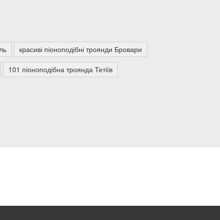
ль
красиві піоноподібні троянди Бровари
101 піоноподібна троянда Тетіїв