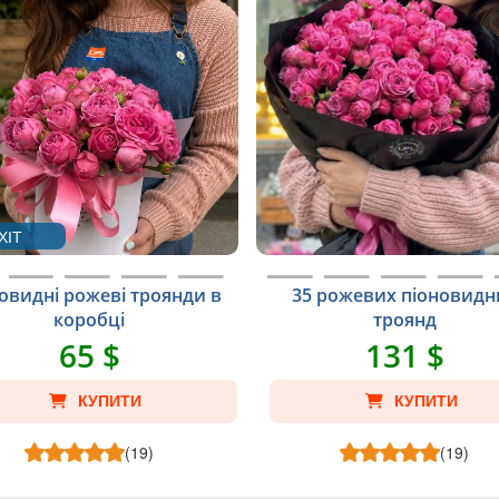
ХІТ
овидні рожеві троянди в
35 рожевих піоновидн
коробці
троянд
65 $
131 $
КУПИТИ
КУПИТИ
(19)
(19)