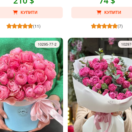
210 $
74 $
КУПИТИ
КУПИТИ
(11)
(7)
10295-77-2
10297