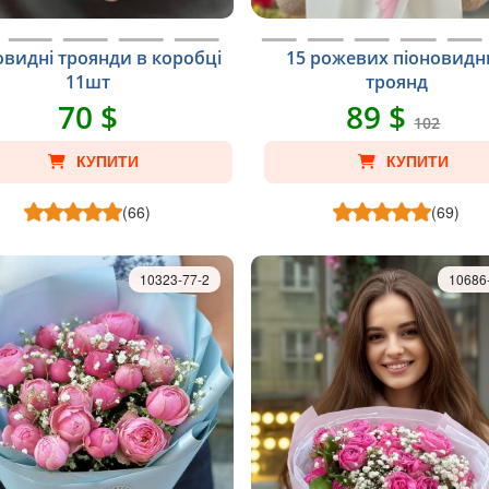
овидні троянди в коробці
15 рожевих піоновидн
11шт
троянд
70 $
89 $
102
КУПИТИ
КУПИТИ
(66)
(69)
10323-77-2
10686