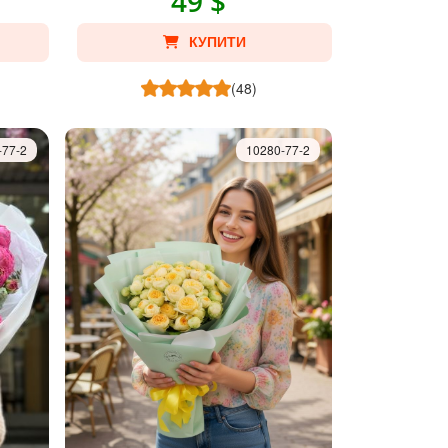
49 $
КУПИТИ
(48)
-77-2
10280-77-2