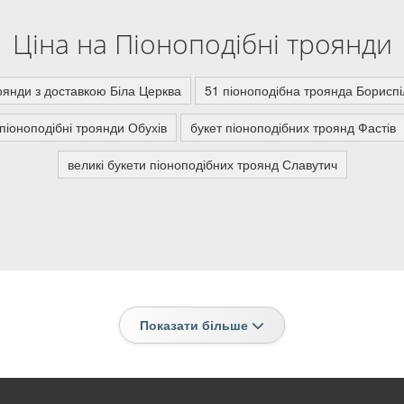
Ціна на Піоноподібні троянди
оянди з доставкою Біла Церква
51 піоноподібна троянда Бориспі
 піоноподібні троянди Обухів
букет піоноподібних троянд Фастів
великі букети піоноподібних троянд Славутич
Показати більше