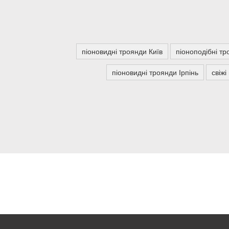
піоновидні троянди Київ
піоноподібні тр
піоновидні троянди Ірпінь
свіжі