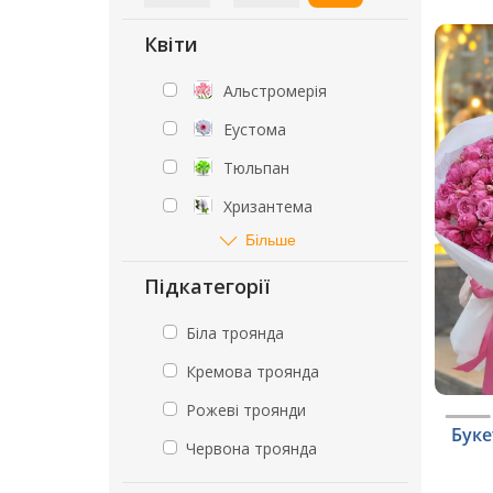
Квіти
Альстромерія
Еустома
Тюльпан
Хризантема
Більше
Підкатегорії
Біла троянда
Кремова троянда
Рожеві троянди
Буке
Червона троянда