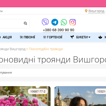
Вишгород
ти
+380 68 390 90 90
АКЦІЯ
🌺 ПІВОНІЇ
🌸 ГОРТЕНЗІЇ
БУКЕТИ
К
оянди Вишгород
Піоноподібні троянди
оновидні троянди Вишгор
тування
10687-77-2
10321