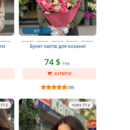
ХІТ
сти
Букет квітів для коханої
74 $
114
КУПИТИ
(38)
-77-2
10391-77-2